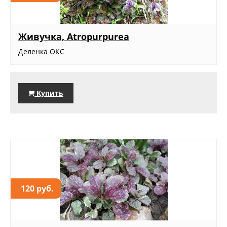
Живучка, Atropurpurea
Деленка ОКС
Купить
120 руб.