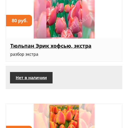
80 руб.
Тюльпан Эрик хофсью, экстра
разбор экстра
Нет в наличии