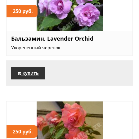
250 руб.
Бальзамин, Lavender Orchid
Укорененный черенок...
Купить
250 руб.