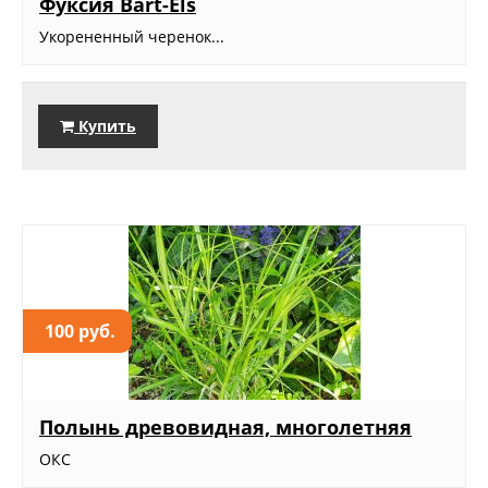
Фуксия Bart-Els
Укорененный черенок...
Купить
100 руб.
Полынь древовидная, многолетняя
ОКС