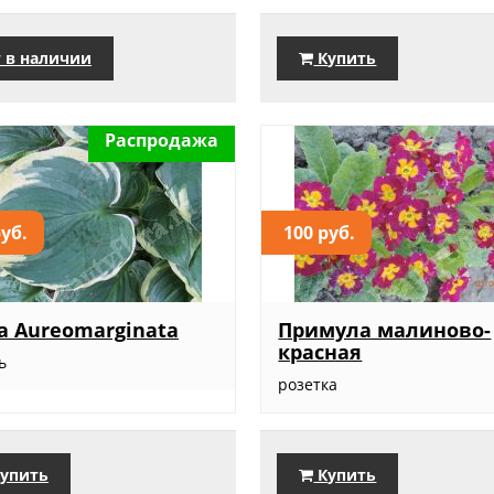
 в наличии
Купить
Распродажа
руб.
100 руб.
а Aureomarginata
Примула малиново-
красная
ь
розетка
упить
Купить