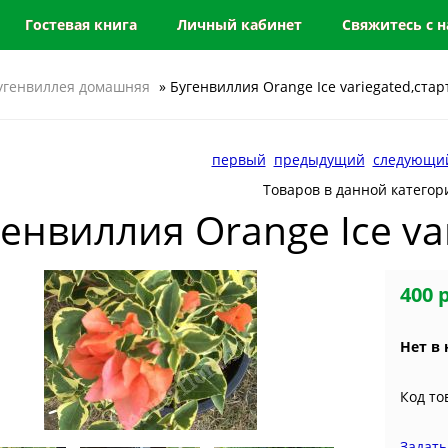
Гостевая книга
Личный кабинет
Свяжитесь с 
угенвиллея домашняя
» Бугенвиллия Orange Ice variegated,стар
первый
предыдущий
следующи
Товаров в данной категор
енвиллия Orange Ice va
400 
Нет в
Код то
Задать