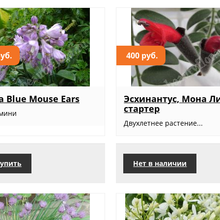
руб.
400 руб.
а Blue Mouse Ears
Эсхинантус, Мона Л
стартер
 мини
Двухлетнее растение...
упить
Нет в наличии