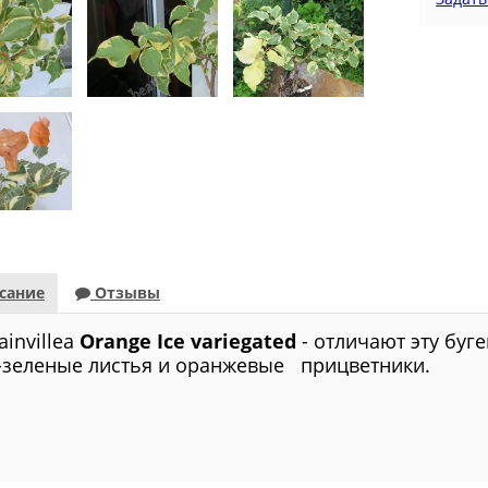
сание
Отзывы
invillea
Orange Ice variegated
- отличают эту бу
-зеленые листья и оранжевые прицветники.