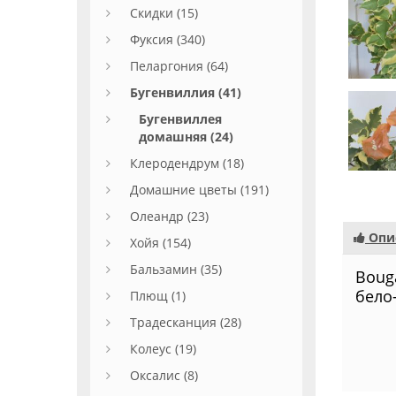
Скидки (15)
Фуксия (340)
Пеларгония (64)
Бугенвиллия (41)
Бугенвиллея
домашняя (24)
Клеродендрум (18)
Домашние цветы (191)
Олеандр (23)
Опи
Хойя (154)
Бальзамин (35)
Bouga
бело
Плющ (1)
Традесканция (28)
Колеус (19)
Оксалис (8)