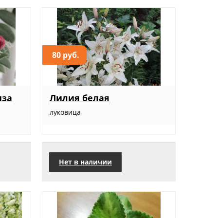
80 руб.
иза
Лилия белая
луковица
Нет в наличии