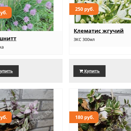
250 руб.
руб.
Клематис жгучий
шнитт
ЗКС 300мл
ка
упить
Купить
руб.
180 руб.