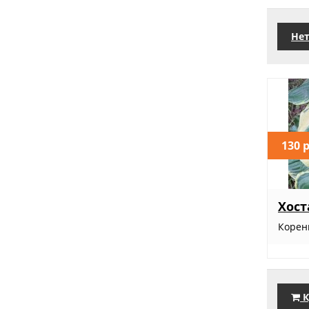
Нет
130 
Хост
Корен
К