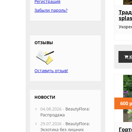
Регистрация
Забыли пароль?
Трад
spla
Укоре
ОТЗЫВЫ
К
Оставить отзыв!
НОВОСТИ
600 
04.08.2026 -
BeautyFlora:
Распродажа
29.07.2026 -
BeautyFlora:
Гор
Экзотика без лишних