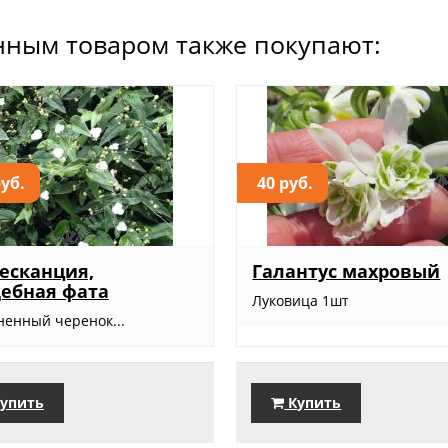
нным товаром также покупают:
руб.
40 руб.
есканция,
Галантус махровый
ебная фата
Луковица 1шт
ненный черенок...
упить
Купить