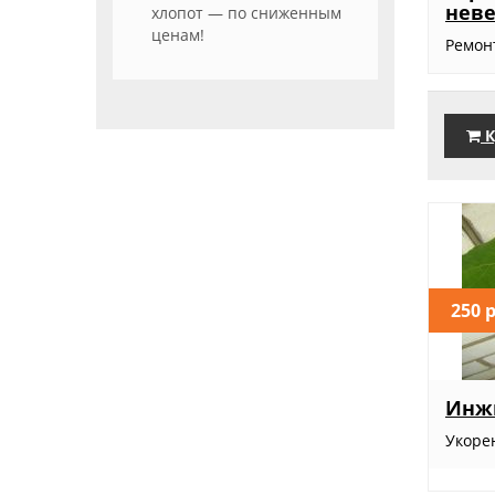
неве
хлопот — по сниженным
ценам!
Ремонт
К
250 
Инж
Укоре