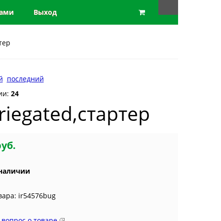
нами
Выход
тер
й
последний
ии:
24
riegated,стартер
руб.
 наличии
вара: ir54576bug
 вопрос о товаре