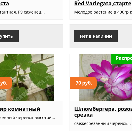
ста
Red Variegata,старте
антная, Р9 саженец...
Молодое растение в 400гр ко
упить
Нет в наличии
Распр
руб.
70 руб.
ир комнатный
Шлюмбергера, розо
срезка
ненный черенок высотой...
свежесрезанный черенок...