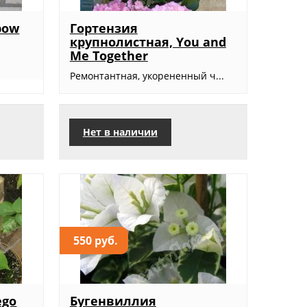
bow
Гортензия
крупнолистная, You and
Me Together
Ремонтантная, укорененный ч...
Нет в наличии
550 руб.
ego
Бугенвиллия