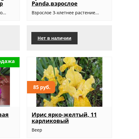
р
Panda,взрослое
...
Взрослое 3-хлетнее растение...
Нет в наличии
одажа
85 руб.
вая
Ирис ярко-желтый, 11
карликовый
Веер