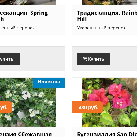
есканция, Spring
Традисканция, Rain
sh
Hill
ненный черенок...
Укорененный черенок...
упить
Купить
Новинка
руб.
480 руб.
тензия Сбежавшая
Бугенвиллия San Di