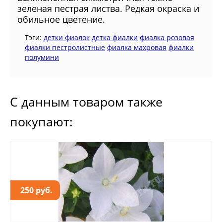
зеленая пестрая листва. Редкая окраска и
обильное цветение.
Тэги:
детки фиалок
детка фиалки
фиалка розовая
фиалки пестролистные
фиалка махровая
фиалки
полумини
С данным товаром также
покупают:
250 руб.