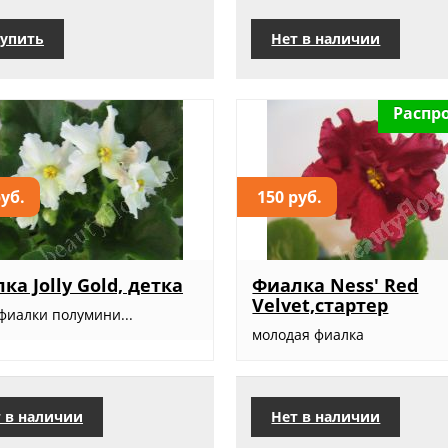
упить
Нет в наличии
Распр
руб.
150 руб.
ка Jolly Gold, детка
Фиалка Ness' Red
Velvet,стартер
фиалки полумини...
молодая фиалка
 в наличии
Нет в наличии