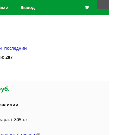
нами
Выход
й
последний
ии:
287
руб.
 наличии
вара: ir805fdr
 вопрос о товаре