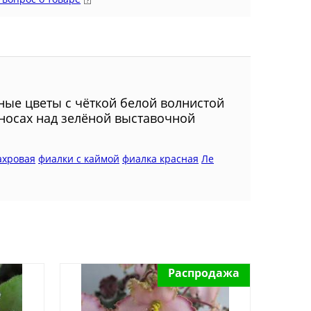
ые цветы с чёткой белой волнистой
носах над зелёной выставочной
ахровая
фиалки с каймой
фиалка красная
Ле
Распродажа