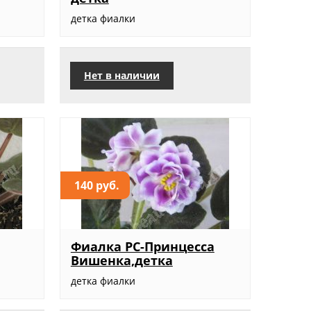
детка фиалки
Нет в наличии
140 руб.
Фиалка РС-Принцесса
Вишенка,детка
детка фиалки