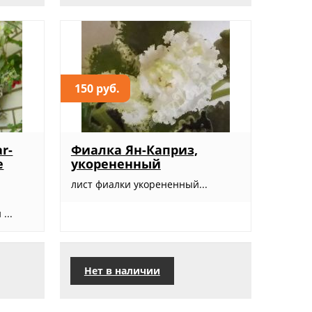
150 руб.
r-
Фиалка Ян-Каприз,
е
укорененный
лист фиалки укорененный...
1
...
Нет в наличии