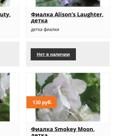
uty,
Фиалка Alison’s Laughter,
детка
детка фиалки
Нет в наличии
130 руб.
Фиалка Smokey Moon,
детка