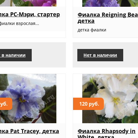
ка РС-Мэри, стартер
Фиалка Reigning Bea
детка
фиалки взрослая...
детка фиалки
 в наличии
Нет в наличии
руб.
120 руб.
ка Pat Tracey, детка
Фиалка Rhapsody in
White, детка