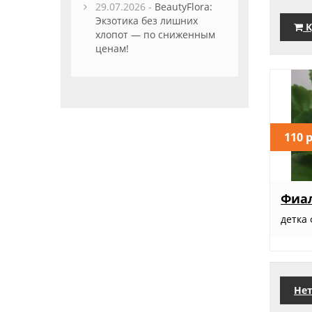
29.07.2026 -
BeautyFlora:
Экзотика без лишних
К
хлопот — по сниженным
ценам!
110 
Фиал
детка 
Нет