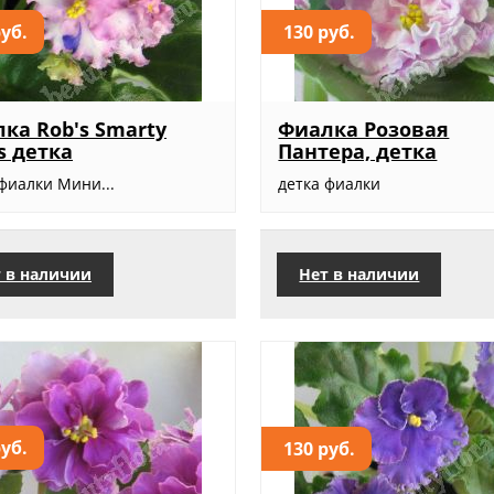
руб.
130 руб.
ка Rob's Smarty
Фиалка Розовая
s детка
Пантера, детка
фиалки Мини...
детка фиалки
 в наличии
Нет в наличии
руб.
130 руб.