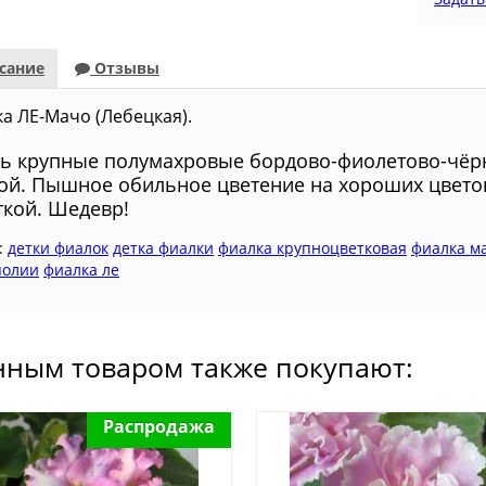
сание
Отзывы
а ЛЕ-Мачо (Лебецкая).
ь крупные полумахровые бордово-фиолетово-чёрн
ой. Пышное обильное цветение на хороших цвето
ткой. Шедевр!
:
детки фиалок
детка фиалки
фиалка крупноцветковая
фиалка м
полии
фиалка ле
нным товаром также покупают:
Распродажа