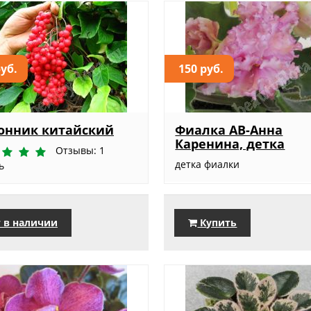
руб.
150 руб.
онник китайский
Фиалка АВ-Анна
Каренина, детка
Отзывы: 1
детка фиалки
ь
 в наличии
Купить