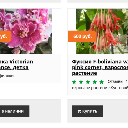
руб.
600 руб.
ка Victorian
Фуксия F-boliviana va
ance, детка
pink cornet, взросло
растение
 фиалки
Отзывы: 
взрослое растение,Кустовой 
 в наличии
Купить