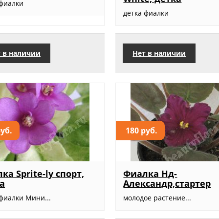
 фиалки
детка фиалки
 в наличии
Нет в наличии
руб.
180 руб.
ка Sprite-ly спорт,
Фиалка Нд-
а
Александр,стартер
фиалки Мини...
молодое растение...