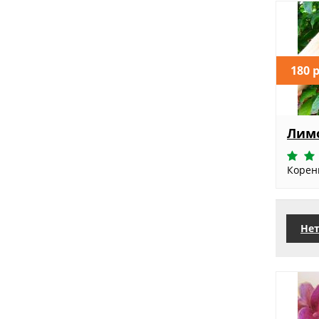
180 
Лим
Корен
Нет