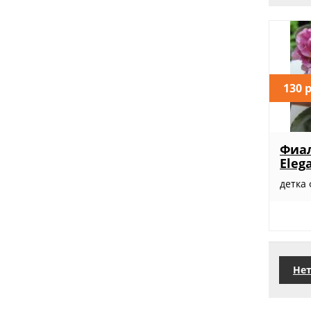
130 
Фиал
Eleg
детка
Нет