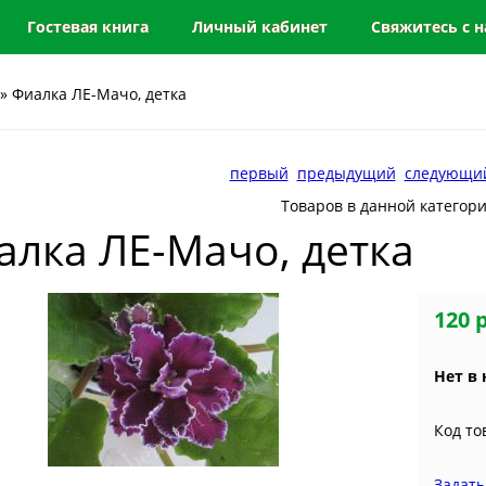
Гостевая книга
Личный кабинет
Свяжитесь с 
» Фиалка ЛЕ-Мачо, детка
первый
предыдущий
следующи
Товаров в данной категор
алка ЛЕ-Мачо, детка
120 
Нет в
Код то
Задать