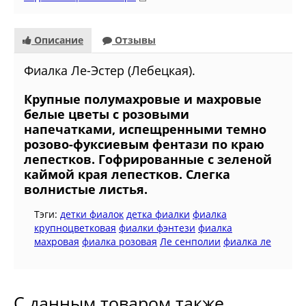
Описание
Отзывы
Фиалка Ле-Эстер (Лебецкая).
Крупные полумахровые и махровые
белые цветы с розовыми
напечатками, испещренными темно
розово-фуксиевым фентази по краю
лепестков. Гофрированные с зеленой
каймой края лепестков. Слегка
волнистые листья.
Тэги:
детки фиалок
детка фиалки
фиалка
крупноцветковая
фиалки фэнтези
фиалка
махровая
фиалка розовая
Ле сенполии
фиалка ле
С данным товаром также