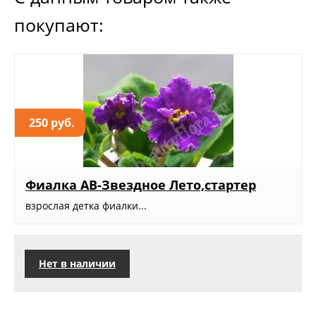
покупают:
250 руб.
Фиалка АВ-Звездное Лето,стартер
взрослая детка фиалки...
Нет в наличии