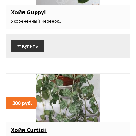
Хойя Guppyi
Укорененный черенок...
Купить
200 руб.
Хойя Curtisii