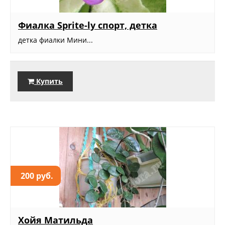
Фиалка Sprite-ly спорт, детка
детка фиалки Мини...
Купить
200 руб.
Хойя Матильда