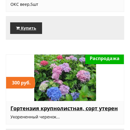
ОКС веер,5шт
Купить
Распродажа
300 руб.
Гортензия крупнолистная, сорт утерен
Укорененный черенок...