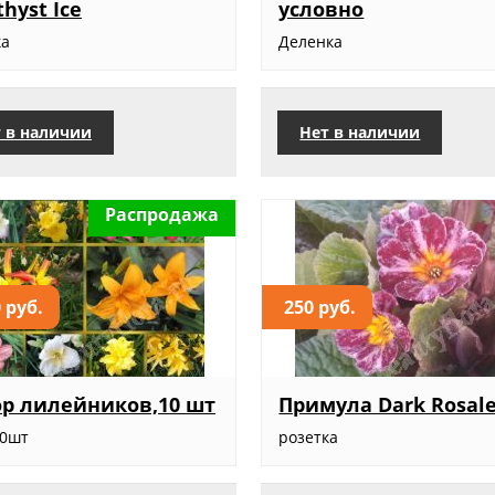
hyst Ice
условно
ка
Деленка
 в наличии
Нет в наличии
Распродажа
 руб.
250 руб.
р лилейников,10 шт
Примула Dark Rosal
10шт
розетка