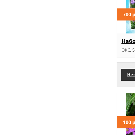
700 
Набо
ОКС, 
Нет
100 