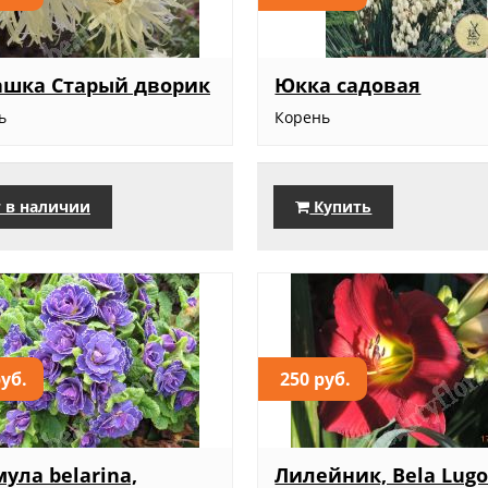
ашка Старый дворик
Юкка садовая
ь
Корень
 в наличии
Купить
руб.
250 руб.
ула belarina,
Лилейник, Bela Lugo