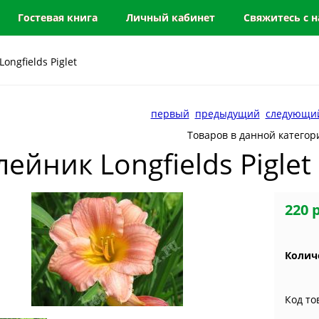
Гостевая книга
Личный кабинет
Свяжитесь с 
ongfields Piglet
первый
предыдущий
следующи
Товаров в данной категор
ейник Longfields Piglet
220 
Колич
Код то