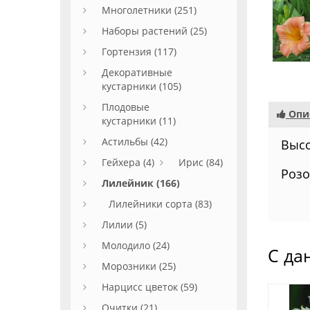
Многолетники (251)
Наборы растений (25)
Гортензия (117)
Декоративные
кустарники (105)
Плодовые
Опи
кустарники (11)
Астильбы (42)
Высо
Гейхера (4)
Ирис (84)
Розо
Лилейник (166)
Лилейники сорта (83)
Лилии (5)
Молодило (24)
С да
Морозники (25)
Нарцисс цветок (59)
Очитки (21)