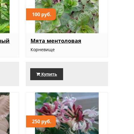
100 руб.
ный
Мята ментоловая
Корневище
Купить
250 руб.