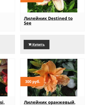
Лилейник Destined to
See
Купить
300 руб.
si,
Лилейник оранжевый,