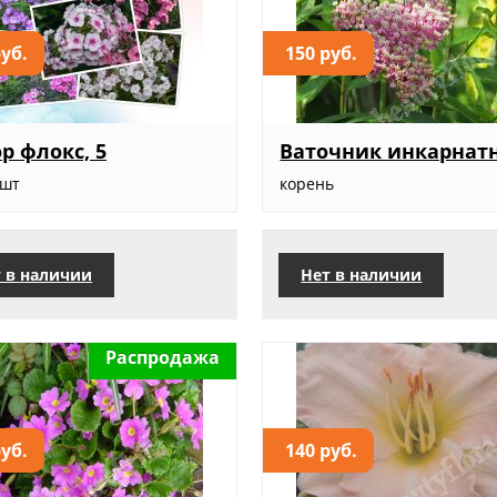
руб.
150 руб.
р флокс, 5
Ваточник инкарнат
5шт
корень
 в наличии
Нет в наличии
Распродажа
руб.
140 руб.