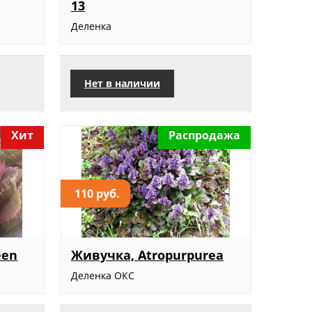
13
Деленка
Нет в наличии
Хит
Распродажа
110 руб.
een
Живучка, Atropurpurea
Деленка ОКС