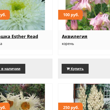
руб.
100 руб.
шка Esther Read
Аквилегия
ка
корень
 в наличии
Купить
руб.
250 руб.