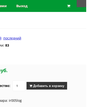
нами
Выход
й
последний
ии:
83
руб.
ество:
Добавить в корзину
вара: ir005log