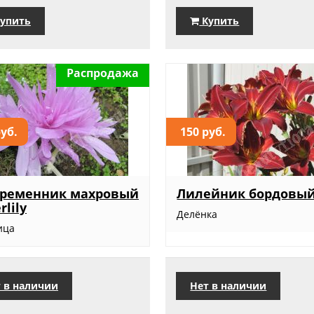
упить
Купить
Распродажа
руб.
150 руб.
временник махровый
Лилейник бордовый
rlily
Делёнка
ица
 в наличии
Нет в наличии