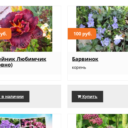
руб.
100 руб.
ейник Любимчик
Барвинок
овно)
корень
 в наличии
Купить