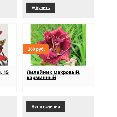
Купить
260 руб.
, 15
Лилейник махровый,
карминный
Нет в наличии