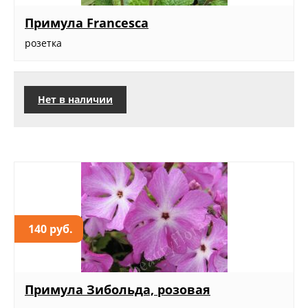
Примула Francesca
розетка
Нет в наличии
140 руб.
Примула Зибольда, розовая