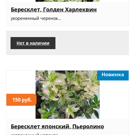
Бересклет, Голден Харлеквин
укорененный черенок...
Нет в наличии
Новинка
150 руб.
Бересклет японский, Пьеролино