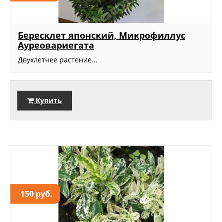
Бересклет японский, Микрофиллус
Ауреовариегата
Двухлетнее растение...
Купить
150 руб.