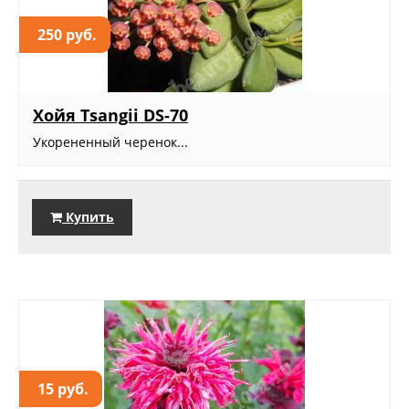
250 руб.
Хойя Tsangii DS-70
Укорененный черенок...
Купить
15 руб.