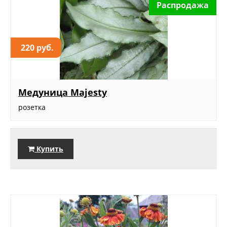
Распродажа
220 руб.
Медуница Majesty
розетка
Купить