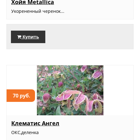
Хойя Metallica
Укорененный черенок...
Купить
70 руб.
Клематис Ангел
ОКС,деленка