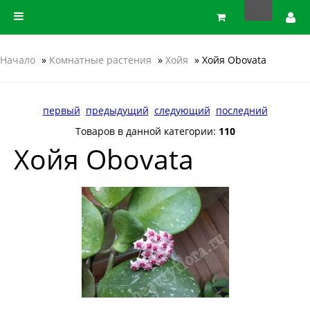
Начало
»
Комнатные растения
»
Хойя
» Хойя Obovata
первый
предыдущий
следующий
последний
Товаров в данной категории:
110
Хойя Obovata