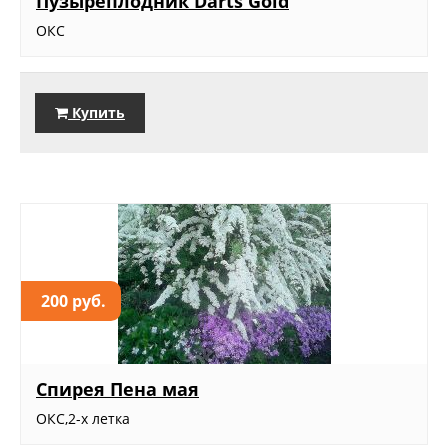
Пузыреплодник Darts Gold
ОКС
Купить
200 руб.
Спирея Пена мая
ОКС,2-х летка