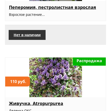
Пеперомия, пестролистная взрослая
Взрослое растение...
Нет в наличии
Распродажа
110 руб.
Живучка, Atropurpurea
Деленка ОКС