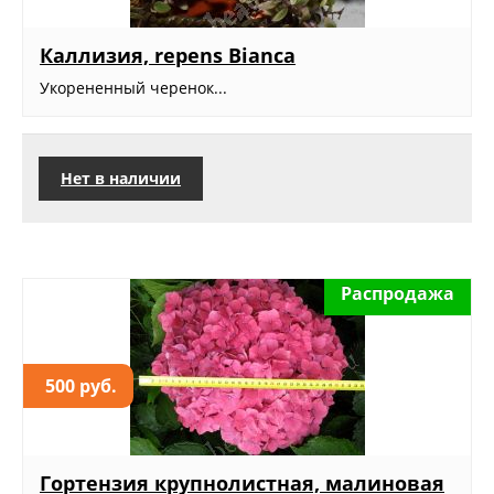
Каллизия, repens Bianca
Укорененный черенок...
Нет в наличии
Распродажа
500 руб.
Гортензия крупнолистная, малиновая