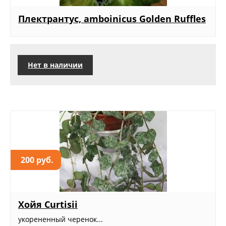
Плектрантус, amboinicus Golden Ruffles
Нет в наличии
200 руб.
Хойя Curtisii
укорененный черенок...