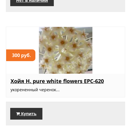
Нет в наличии
300 руб.
Хойя H. pure white flowers EPC-620
укорененный черенок...
Купить