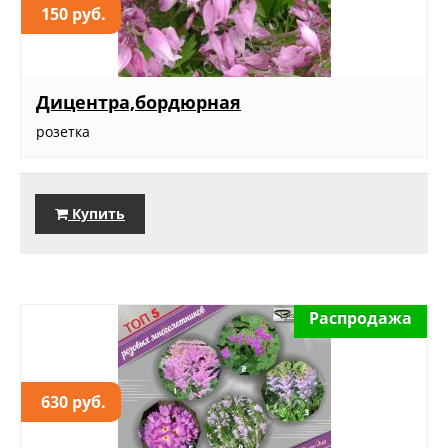
150 руб.
Дицентра,бордюрная
розетка
Купить
Распродажа
630 руб.