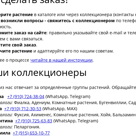
рите растение
в каталоге или через коллекционера (контакты 
 возникли вопросы - свяжитесь с коллекционером
по телефо
мость.
мите заказ на сайте
: правильно указывайте свой e-mail и тел
ем с вами связаться.
тите свой заказ
.
чите растение
и адаптируйте его по нашим советам.
ее о процессе
читайте в нашей инструкции
.
и коллекционеры
из нас отвечает за определённые группы растений. Обращайте
на
+7 (910) 724-38-04
(WhatsApp, Telegram)
логи:
Фиалка, Адениум, Комнатные растения, Бугенвиллии, Са
а
+7 (910) 712-30-53
(WhatsApp, MAX)
логи:
Фуксия, Ахименес, Комнатные растения, Хойя, Бальзамин
нтина
+7 (910) 725-63-83
(WhatsApp, Telegram)
логи:
Пеларгония.
мила
+7 (915) 653-10-77