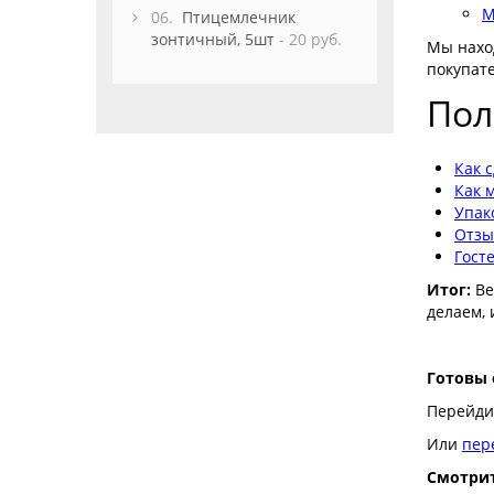
M
06.
Птицемлечник
зонтичный, 5шт
- 20 руб.
Мы нахо
покупат
Пол
Как 
Как 
Упак
Отзы
Гост
Итог:
Be
делаем,
Готовы 
Перейди
Или
пер
Смотрит