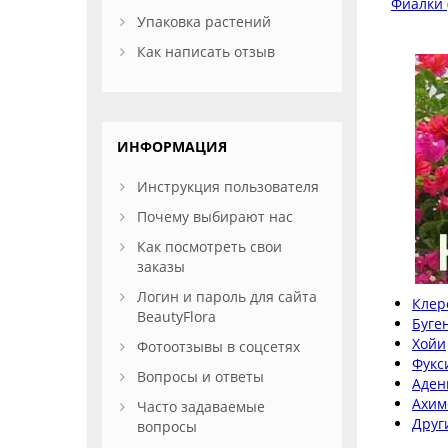
Фиалки 
Упаковка растений
Как написать отзыв
ИНФОРМАЦИЯ
Инструкция пользователя
Почему выбирают нас
Как посмотреть свои
заказы
Логин и пароль для сайта
Клер
BeautyFlora
Буге
Хойи
Фотоотзывы в соцсетях
Фукс
Вопросы и ответы
Аден
Ахим
Часто задаваемые
Друг
вопросы