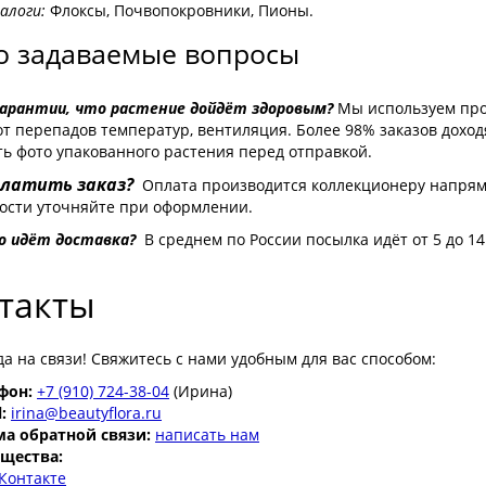
логи:
Флоксы, Почвопокровники, Пионы.
о задаваемые вопросы
 гарантии, что растение дойдёт здоровым?
Мы используем про
т перепадов температур, вентиляция. Более 98% заказов доход
ь фото упакованного растения перед отправкой.
оплатить заказ?
Оплата производится коллекционеру напрям
ости уточняйте при оформлении.
ко идёт доставка?
В среднем по России посылка идёт от 5 до 1
такты
а на связи! Свяжитесь с нами удобным для вас способом:
фон:
+7 (910) 724-38-04
(Ирина)
:
irina@beautyflora.ru
а обратной связи:
написать нам
щества:
Контакте