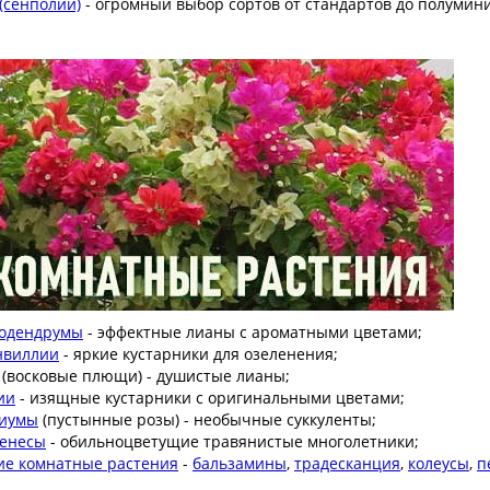
(сенполии)
- огромный выбор сортов от стандартов до полуми
одендрумы
- эффектные лианы с ароматными цветами;
нвиллии
- яркие кустарники для озеленения;
(восковые плющи) - душистые лианы;
ии
- изящные кустарники с оригинальными цветами;
иумы
(пустынные розы) - необычные суккуленты;
енесы
- обильноцветущие травянистые многолетники;
ие комнатные растения
-
бальзамины
,
т
радесканция
,
к
олеусы
,
п