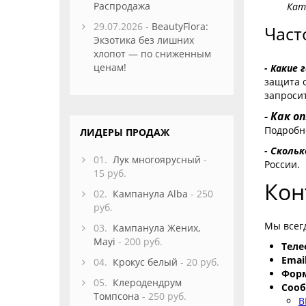
Распродажа
Ката
29.07.2026 -
BeautyFlora:
Част
Экзотика без лишних
хлопот — по сниженным
ценам!
- Какие
защита о
запросит
- Как 
Подробн
ЛИДЕРЫ ПРОДАЖ
- Сколь
01.
Лук многоярусный
-
России.
15 руб.
Кон
02.
Кампанула Alba
- 250
руб.
Мы всегд
03.
Кампанула Жених,
Mayi
- 200 руб.
Теле
Email
04.
Крокус белый
- 20 руб.
Форм
05.
Клеродендрум
Сооб
Томпсона
- 250 руб.
В