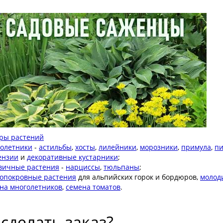
ры растений
олетники
-
а
стильбы
,
хосты
,
лилейники
,
м
орозники
,
п
римула
,
п
ензии
и
декоративные кустарники
;
вичные растения
-
н
арциссы
,
тюльпаны
;
опокровные растения
для альпийских горок и бордюров,
молод
на многолетников
,
с
емена томатов
.
 сделать заказ?