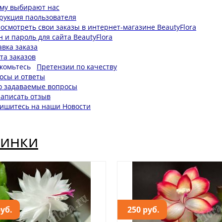
му выбирают нас
рукция паользователя
посмотреть свои заказы в интернет-магазине BeautyFlora
н и пароль для сайта BeautyFlora
авка заказа
та заказов
акомьтесь
Претензии по качеству
осы и ответы
о задаваемые вопросы
написать отзыв
ишитесь на наши Новости
инки
руб.
250 руб.