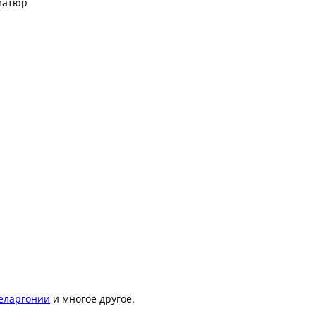
ниатюр
еларгонии
и многое другое.