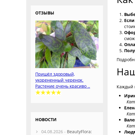
ОТЗЫВЫ
Выбе
Если
стои
Офор
смож
Опла
Полу
Подробн
Наш
Пришёл здоровый,
укорененный черенок.
Растение очень красиво ..
Каждый 
Ири
Ката
Елен
Ката
НОВОСТИ
Вале
Ката
04.08.2026 -
BeautyFlora:
Люд