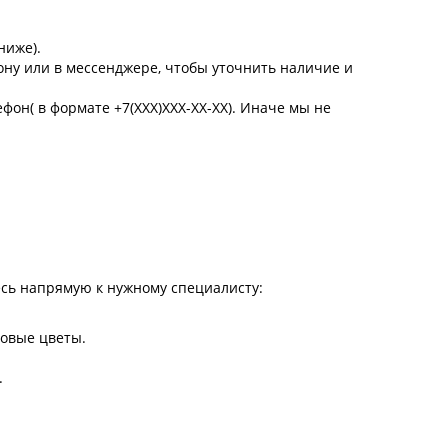
ниже).
ну или в мессенджере, чтобы уточнить наличие и
ефон( в формате +7(XXX)XXX-XX-XX). Иначе мы не
сь напрямую к нужному специалисту:
довые цветы.
.