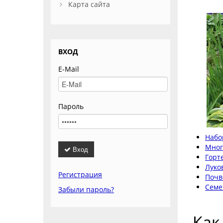
Карта сайта
ВХОД
E-Mail
Пароль
Набо
Мног
Вход
Горт
Луко
Регистрация
Почв
Семе
Забыли пароль?
Как