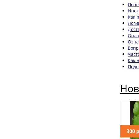
Поче
Инст
Как 
Логи
Дост
Опла
Озн
Вопр
Част
Как 
Подп
Нов
300 