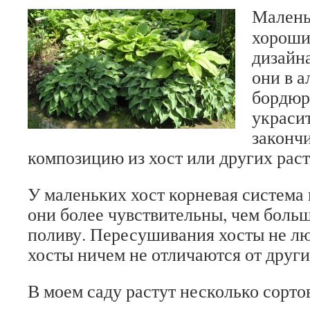
Малень
хороши
дизайн
они в а
бордюр
украси
законч
композицию из хост или других раст
У маленьких хост корневая система 
они более чувствительны, чем больш
поливу. Пересушивания хосты не люб
хосты ничем не отличаются от други
В моем саду растут несколько сорт