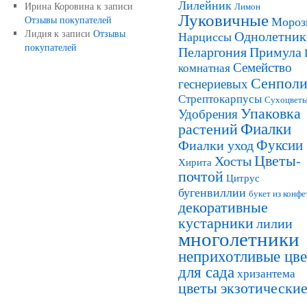
Лилейник
Ирина Коровина
к записи
Лимон
Луковичные
Отзывы покупателей
Мороз
Лидия
к записи
Отзывы
Однолетник
Нарциссы
покупателей
Пеларгония
Примула
Семейство
комнатная
Сенполи
геснериевых
Стрептокарпусы
Сухоцвет
Упаковка
Удобрения
Фиалки
растений
Фуксии
Фиалки уход
Цветы-
Хосты
Хирита
почтой
Цитрус
бугенвиллии
букет из конфе
декоративные
кустарники
лилии
многолетники
неприхотливые цв
для сада
хризантема
цветы экзотически