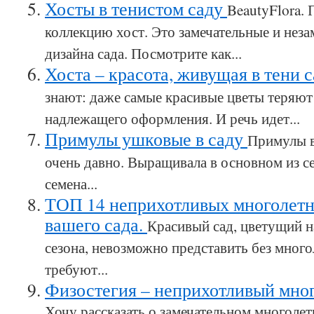
Хосты в тенистом саду
BeautyFlora.
коллекцию хост. Это замечательные и нез
дизайна сада. Посмотрите как...
Хоста – красота, живущая в тени 
знают: даже самые красивые цветы теряют
надлежащего оформления. И речь идет...
Примулы ушковые в саду
Примулы в
очень давно. Выращивала в основном из с
семена...
ТОП 14 неприхотливых многолетн
вашего сада.
Красивый сад, цветущий н
сезона, невозможно представить без много
требуют...
Физостегия – неприхотливый мног
Хочу рассказать о замечательном многоле