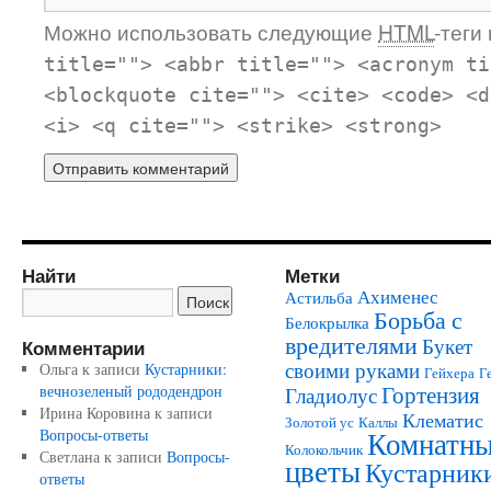
Можно использовать следующие
HTML
-теги
title=""> <abbr title=""> <acronym ti
<blockquote cite=""> <cite> <code> <d
<i> <q cite=""> <strike> <strong>
Найти
Метки
Ахименес
Астильба
Борьба с
Белокрылка
вредителями
Букет
Комментарии
своими руками
Ольга
к записи
Кустарники:
Гейхера
Г
Гортензия
вечнозеленый рододендрон
Гладиолус
Ирина Коровина
к записи
Клематис
Золотой ус
Каллы
Комнатн
Вопросы-ответы
Колокольчик
Светлана
к записи
Вопросы-
цветы
Кустарник
ответы