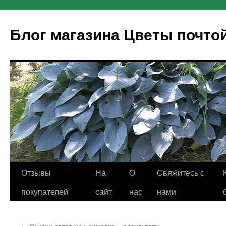
Блог магазина Цветы почто
Отзывы
На
O
Свяжитесь с
покупателей
сайт
нас
нами
←
Фуксии готовим к зимовке – результаты