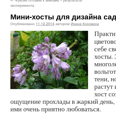
эксперимента
Мини-хосты для дизайна са
Опубликовано
11.12.2014
автором
Ирина Коровина
Практи
цветово
себе св
хосты.
многол
вольгот
тени, н
растут 
хост со
ощущение прохлады в жаркий день,
ими очень приятно любоваться.