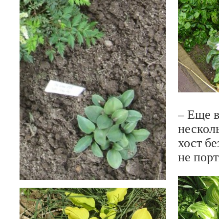
– Еще в
нескол
хост бе
не порт