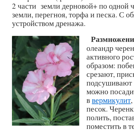
2 части земли дерновой+ по одной 
земли, перегноя, торфа и песка. С о
устройством дренажа.
Размножени
олеандр чере
активного ро
образом: побе
срезают, прис
подсушивают 
можно посади
в
вермикулит
песок. Черен
полить, поста
поместить в т