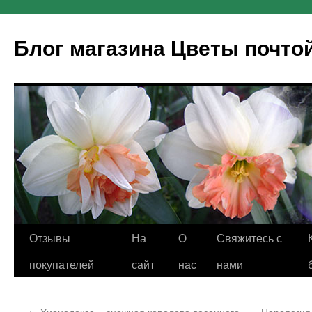
Блог магазина Цветы почто
Отзывы
На
O
Свяжитесь с
покупателей
сайт
нас
нами
←
Хионодокса – снежная королева весеннего
Церопегия