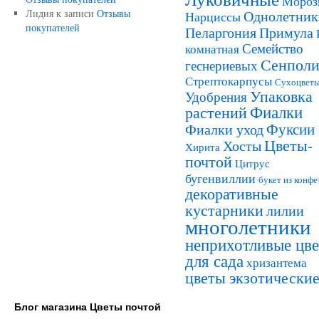
Мороз
Лидия
к записи
Отзывы
Однолетник
Нарциссы
покупателей
Пеларгония
Примула
Семейство
комнатная
Сенполи
геснериевых
Стрептокарпусы
Сухоцвет
Упаковка
Удобрения
Фиалки
растений
Фуксии
Фиалки уход
Цветы-
Хосты
Хирита
почтой
Цитрус
бугенвиллии
букет из конфе
декоративные
кустарники
лилии
многолетники
неприхотливые цв
для сада
хризантема
цветы экзотически
Блог магазина Цветы почтой