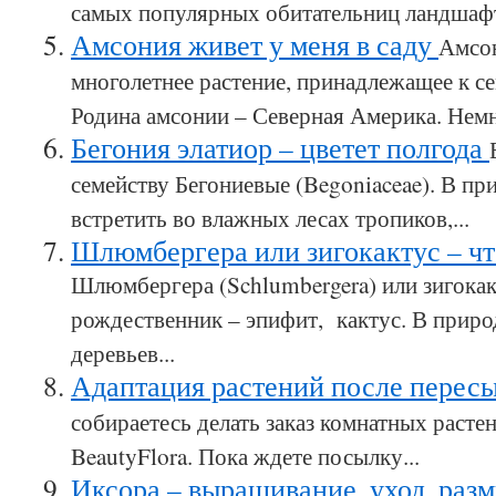
самых популярных обитательниц ландшафтн
Амсония живет у меня в саду
Амсон
многолетнее растение, принадлежащее к с
Родина амсонии – Северная Америка. Немн
Бегония элатиор – цветет полгода
семейству Бегониевые (Begoniaceae). В п
встретить во влажных лесах тропиков,...
Шлюмбергера или зигокактус – что
Шлюмбергера (Schlumbergera) или зигокак
рождественник – эпифит, кактус. В приро
деревьев...
Адаптация растений после перес
собираетесь делать заказ комнатных расте
BeautyFlora. Пока ждете посылку...
Иксора – выращивание, уход, ра