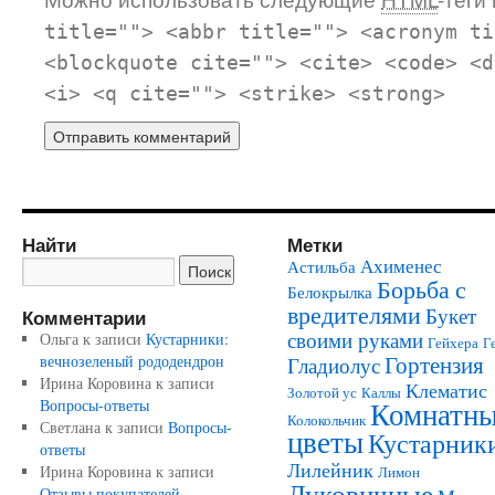
title=""> <abbr title=""> <acronym ti
<blockquote cite=""> <cite> <code> <d
<i> <q cite=""> <strike> <strong>
Найти
Метки
Ахименес
Астильба
Борьба с
Белокрылка
вредителями
Букет
Комментарии
своими руками
Ольга
к записи
Кустарники:
Гейхера
Г
Гортензия
вечнозеленый рододендрон
Гладиолус
Ирина Коровина
к записи
Клематис
Золотой ус
Каллы
Комнатн
Вопросы-ответы
Колокольчик
Светлана
к записи
Вопросы-
цветы
Кустарник
ответы
Лилейник
Ирина Коровина
к записи
Лимон
Луковичные
Отзывы покупателей