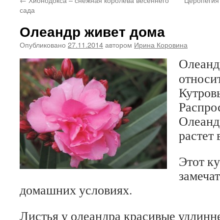
сада
Олеандр живет дома
Опубликовано
27.11.2014
автором
Ирина Коровина
Олеандр
относи
Кутровы
Распро
Олеанд
растет 
Этот к
замечат
домашних условиях.
Листья у олеандра красивые удлинн