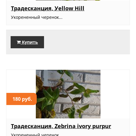
Традесканция, Уellow Hill
Укорененный черенок...
Купить
180 руб.
Традесканция, Zebrina ivory purpur
Укорененный черенок...