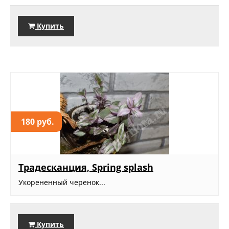
Купить
180 руб.
Традесканция, Spring splash
Укорененный черенок...
Купить