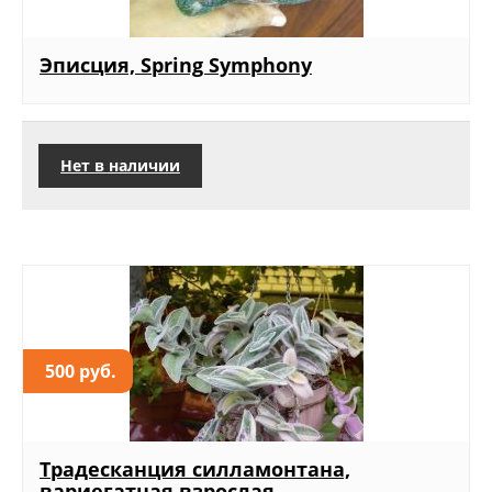
Эписция, Spring Symphony
Нет в наличии
500 руб.
Традесканция силламонтана,
вариегатная взрослая