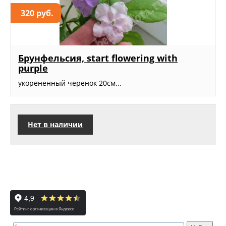
320 руб.
Брунфельсия, start flowering with
purple
укорененный черенок 20см...
Нет в наличии