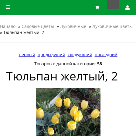
Начало
»
Садовые цветы
»
Луковичные
»
Луковичные цветы
» Тюльпан желтый, 2
первый
предыдущий
следующий
последний
Товаров в данной категории:
58
Тюльпан желтый, 2