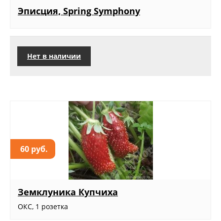
Эписция, Spring Symphony
Нет в наличии
60 руб.
Земклуника Купчиха
ОКС, 1 розетка