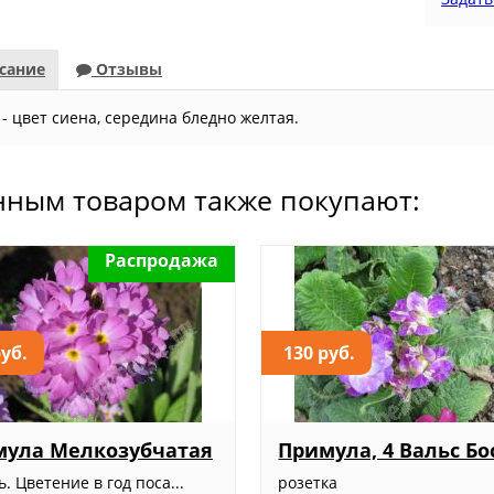
сание
Отзывы
- цвет сиена, середина бледно желтая.
нным товаром также покупают:
Распродажа
руб.
130 руб.
мула Мелкозубчатая
Примула, 4 Вальс Бо
. Цветение в год поса...
розетка