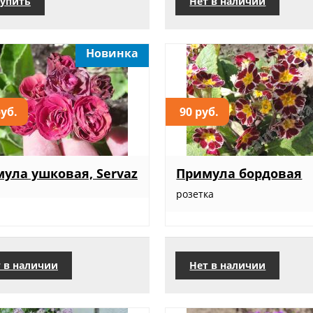
упить
Нет в наличии
Новинка
руб.
90 руб.
ула ушковая, Servaz
Примула бордовая
розетка
 в наличии
Нет в наличии