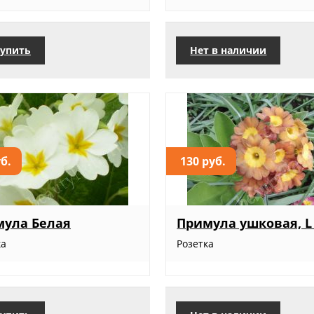
упить
Нет в наличии
уб.
130 руб.
ула Белая
Примула ушковая, L
ка
Розетка