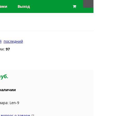
нами
Выход
й
последний
ии:
97
руб.
 наличии
вара: Len-9
 вопрос о товаре