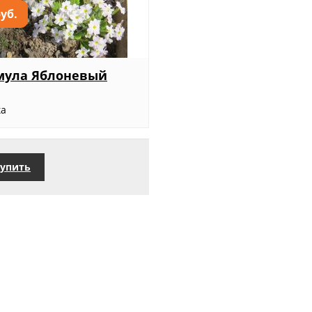
руб.
мула Яблоневый
т
ка
упить