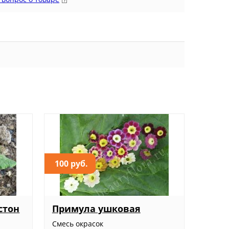
100 руб.
стон
Примула ушковая
Смесь окрасок