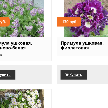
руб.
130 руб.
ула ушковая,
Примула ушковая,
нево-белая
фиолетовая
ка
упить
Купить