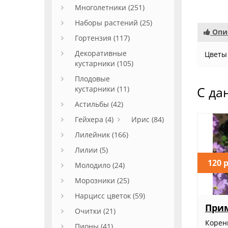
Многолетники (251)
Наборы растений (25)
Опи
Гортензия (117)
Декоративные
Цветы 
кустарники (105)
Плодовые
кустарники (11)
С да
Астильбы (42)
Гейхера (4)
Ирис (84)
Лилейник (166)
Лилии (5)
120 
Молодило (24)
Морозники (25)
Нарцисс цветок (59)
При
Очитки (21)
Корень
Пионы (41)