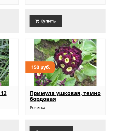
Купить
150 руб.
 12
Примула ушковая, темно
бордовая
Розетка