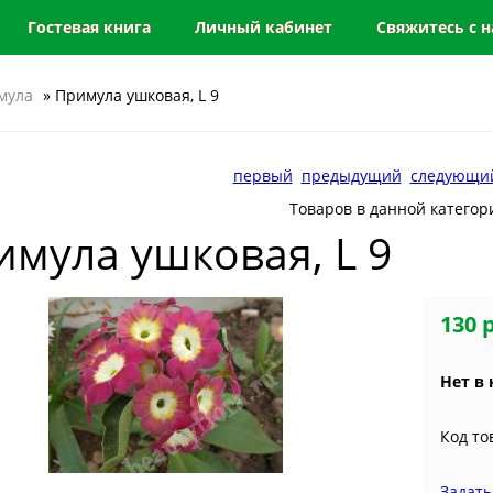
Гостевая книга
Личный кабинет
Свяжитесь с 
мула
» Примула ушковая, L 9
первый
предыдущий
следующи
Товаров в данной категор
имула ушковая, L 9
130 
Нет в
Код то
Задать