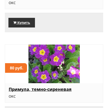
ОКС
Купить
80 руб.
Примула, темно-сиреневая
ОКС