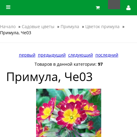
Начало
»
Садовые цветы
»
Примула
»
Цветок примула
»
Примула, Че03
первый
предыдущий
следующий
последний
Товаров в данной категории:
97
Примула, Че03