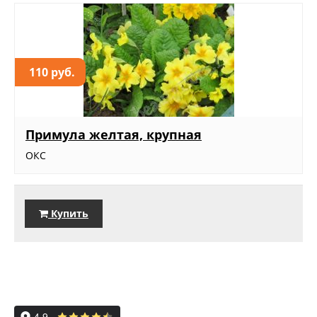
110 руб.
Примула желтая, крупная
ОКС
Купить