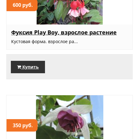
600 руб.
Фуксия Play Boy, взрослое растение
Кустовая форма. взрослое ра...
Купить
350 руб.