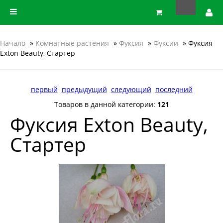
Начало
»
Комнатные растения
»
Фуксия
»
Фуксии
» Фуксия
Exton Beauty, Стартер
первый
предыдущий
следующий
последний
Товаров в данной категории:
121
Фуксия Exton Beauty,
Стартер