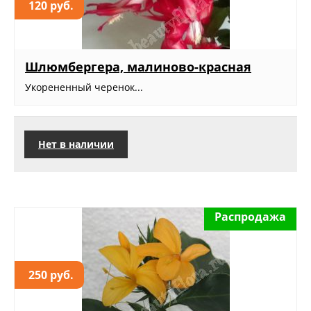
120 руб.
Шлюмбергера, малиново-красная
Укорененный черенок...
Нет в наличии
Распродажа
250 руб.