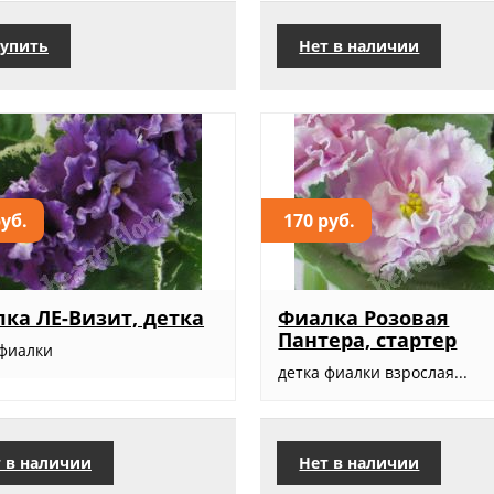
упить
Нет в наличии
руб.
170 руб.
ка ЛЕ-Визит, детка
Фиалка Розовая
Пантера, стартер
 фиалки
детка фиалки взрослая...
 в наличии
Нет в наличии