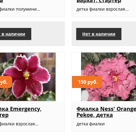
а
Бархат, стартер
фиалки полумини...
детка фиалки взрослая...
 в наличии
Нет в наличии
руб.
150 руб.
ка Emergency,
Фиалка Ness' Orang
тер
Pekoe, детка
фиалки взрослая...
детка фиалки