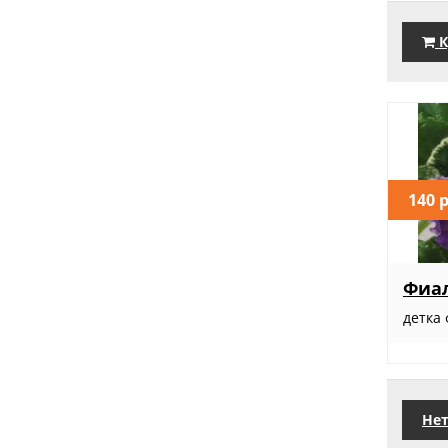
К
140 
Фиал
детка
Нет