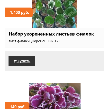
1.400 руб.
Набор укорененных листьев фиалок
лист фиалки укорененный 12ш...
Купить
140 руб.