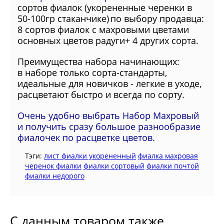
сортов фиалок
(укорененные черенки в
50-100гр стаканчике)
по выбору продавца:
8 сортов фиалок с махровыми цветами
основных цветов радуги
+ 4 других сорта
.
Преимущества набора начинающих:
в
наборе только сорта-стандарты,
идеальные для новичков - легкие в уходе,
расцветают быстро и всегда по сорту.
Очень удобно выбрать Набор Махровый
и получить сразу большое разнообразие
фиалочек по расцветке цветов.
Тэги:
лист фиалки укорененный
фиалка махровая
черенок фиалки
фиалки сортовый
фиалки почтой
фиалки недорого
С данным товаром также