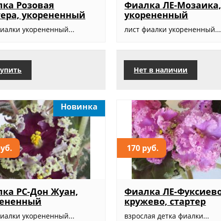
ка Розовая
Фиалка ЛЕ-Мозаика
ера, укорененный
укорененный
фиалки укорененный...
лист фиалки укорененный..
упить
Нет в наличии
Новинка
руб.
170 руб.
ка РС-Дон Жуан,
Фиалка ЛЕ-Фуксиев
рененный
кружево, стартер
фиалки укорененный...
взрослая детка фиалки...