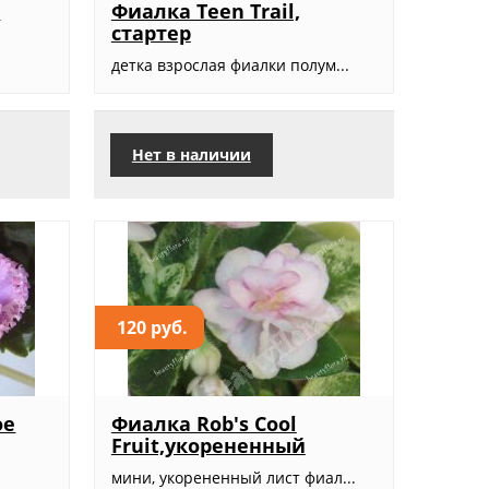
,
Фиалка Teen Trail,
стартер
.
детка взрослая фиалки полум...
Нет в наличии
120 руб.
ое
Фиалка Rob's Cool
Fruit,укорененный
мини, укорененный лист фиал...