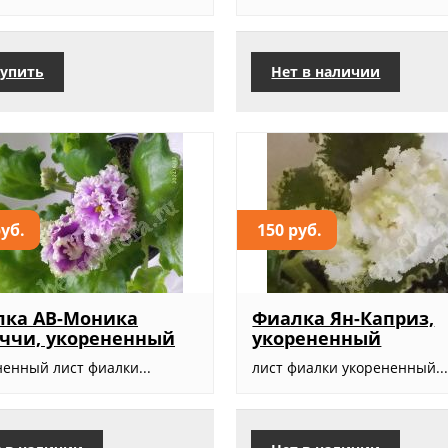
упить
Нет в наличии
руб.
150 руб.
лка АВ-Моника
Фиалка Ян-Каприз,
ччи, укорененный
укорененный
ненный лист фиалки...
лист фиалки укорененный..