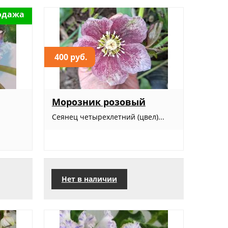
одажа
400 руб.
Морозник розовый
Сеянец четырехлетний (цвел)...
.
Нет в наличии