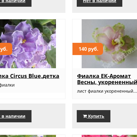
 в наличии
Нет в наличии
руб.
140 руб.
ка Circus Blue,детка
Фиалка ЕК-Аромат
Весны, укорененны
 фиалки
лист фиалки укорененный..
 в наличии
Купить