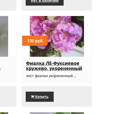
Нет в наличии
130 руб.
Фиалка ЛЕ-Фуксиевое
й
кружево, укорененный
.
лист фиалки укорененный...
Купить