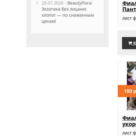
Фиал
29.07.2026 -
BeautyFlora:
Пант
Экзотика без лишних
хлопот — по сниженным
лист 
ценам!
К
180 
Фиал
уко
лист 