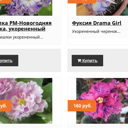
лка РМ-Новогодняя
Фуксия Drama Girl
ка, укорененный
Укорененный черенок...
фиалки укорененный...
упить
Купить
руб.
160 руб.