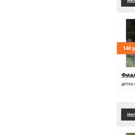
Нет
140 
Фиал
детка
Нет