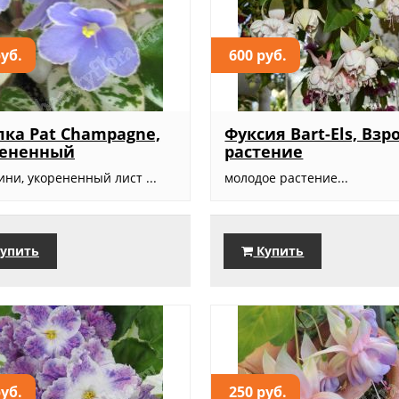
руб.
600 руб.
ка Pat Champagne,
Фуксия Bart-Els, Взр
рененный
растение
ни, укорененный лист ...
молодое растение...
упить
Купить
руб.
250 руб.