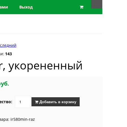
нами
Выход
следний
ии:
143
ar, укорененный
руб.
ество:
Добавить в корзину
вара: ir580min-raz