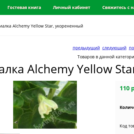
Гостевая книга
Личный кабинет
Свяжитесь с 
иалка Alchemy Yellow Star, укорененный
предыдущий
следующий
по
Товаров в данной категор
алка Alchemy Yellow St
110 
Колич
Код то