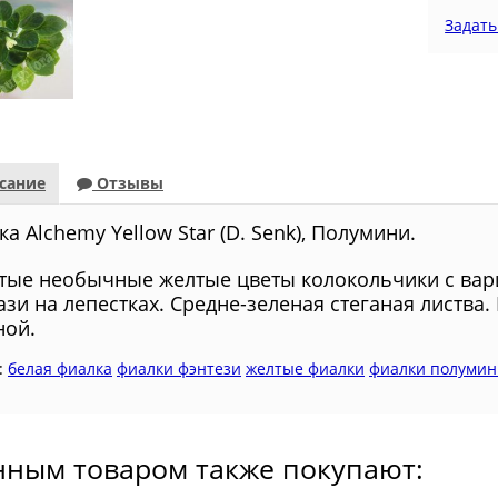
Задать
сание
Отзывы
а Alchemy Yellow Star (D. Senk), Полумини.
тые необычные желтые цветы колокольчики с ва
ази на лепестках. Средне-зеленая стеганая листва.
ной.
:
белая фиалка
фиалки фэнтези
желтые фиалки
фиалки полумин
нным товаром также покупают: