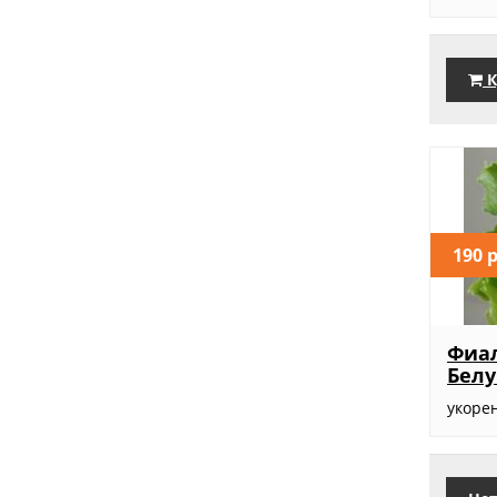
К
190 
Фиа
Белу
укоре