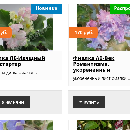
Новинка
Распр
руб.
170 руб.
лка ЛЕ-Изящный
Фиалка АВ-Век
 стартер
Романтизма,
укорененный
ая детка фиалки...
укорененный лист фиалки..
 в наличии
Купить