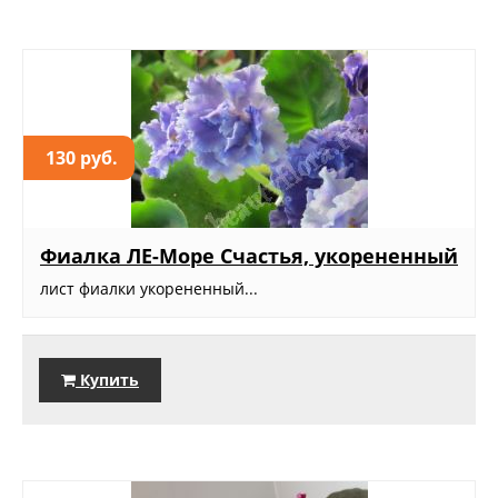
130 руб.
Фиалка ЛЕ-Море Счастья, укорененный
лист фиалки укорененный...
Купить