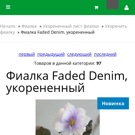
Начало
»
Фиалка
»
Укорененный лист фиалки
»
Укоренить
фиалку
» Фиалка Faded Denim, укорененный
первый
предыдущий
следующий
последний
Товаров в данной категории:
97
Фиалка Faded Denim,
укорененный
Новинка