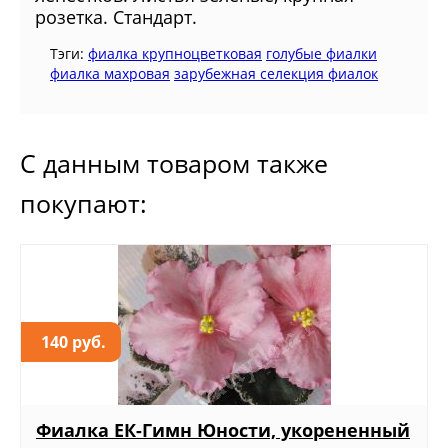
розетка. Стандарт.
Тэги:
фиалка крупноцветковая
голубые фиалки
фиалка махровая
зарубежная селекция фиалок
С данным товаром также
покупают:
140 руб.
Фиалка ЕК-Гимн Юности, укорененный