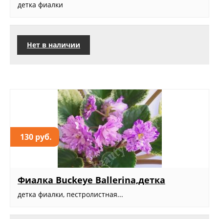
детка фиалки
Нет в наличии
130 руб.
Фиалка Buckeye Ballerina,детка
детка фиалки, пестролистная...