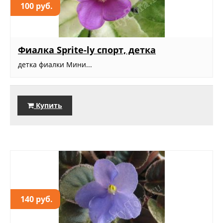
100 руб.
Фиалка Sprite-ly спорт, детка
детка фиалки Мини...
Купить
140 руб.