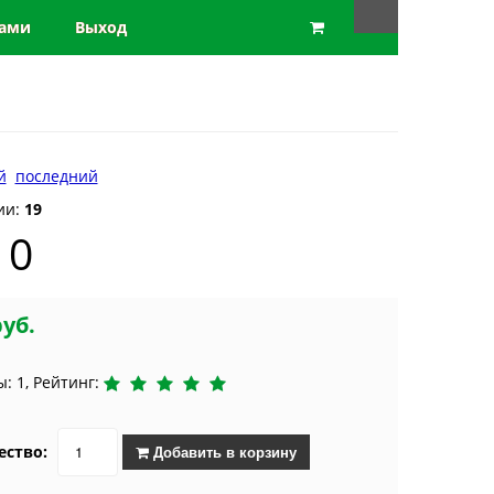
нами
Выход
й
последний
ии:
19
10
руб.
: 1, Рейтинг:
ество:
Добавить в корзину