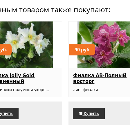
нным товаром также покупают:
руб.
90 руб.
ка Jolly Gold,
Фиалка АВ-Полный
рененный
восторг
иалки полумини укоре...
лист фиалки
упить
Купить