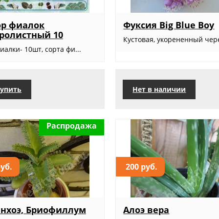
ор фиалок
Фуксия Big Blue Boy
ролистный 10
Кустовая, укорененный чере
иалки- 10шт, сорта фи...
упить
Нет в наличии
Распродажа
руб.
200 руб.
нхоэ, Бриофиллум
Алоэ вера