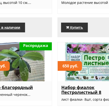
, высотой 10 см....
Молодое растение высотой 1
 в наличии
Купить
Распродажа
руб.
650 руб.
р благородный
Набор фиалок
Пестролистный 8
ненный черенок...
лист фиалки- 8шт, сорта фиа