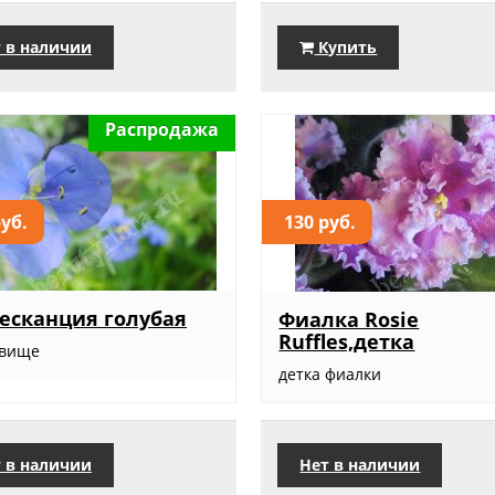
 в наличии
Купить
Распродажа
руб.
130 руб.
есканция голубая
Фиалка Rosie
Ruffles,детка
евище
детка фиалки
 в наличии
Нет в наличии