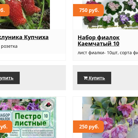
уб.
750 руб.
клуника Купчиха
Набор фиалок
Каемчатый 10
 розетка
лист фиалки- 10шт, сорта фи
упить
Купить
руб.
250 руб.