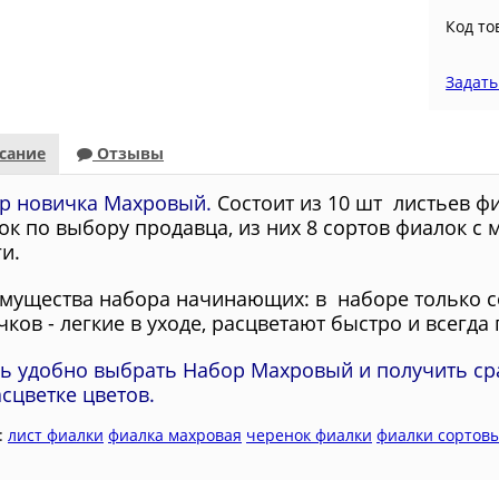
Код то
Задать
сание
Отзывы
р новичка Махровый.
Состоит из 10
шт листьев ф
ок по выбору продавца, из них 8 сортов фиалок с
и.
мущества набора начинающих: в
наборе только с
ков - легкие в уходе, расцветают быстро и всегда 
ь удобно выбрать Набор Махровый и получить ср
асцветке цветов.
:
лист фиалки
фиалка махровая
черенок фиалки
фиалки сортов