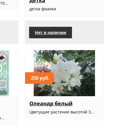
детка
0...
детка фиалки
Нет в наличии
250 руб.
Олеандр белый
Цветущие растение высотой 3...
...