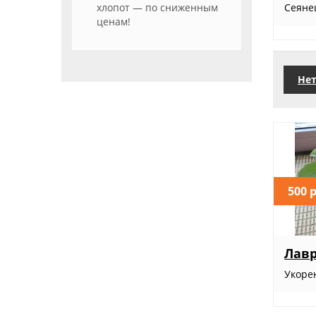
хлопот — по сниженным
Сеянец
ценам!
Нет
500 
Лав
Укоре