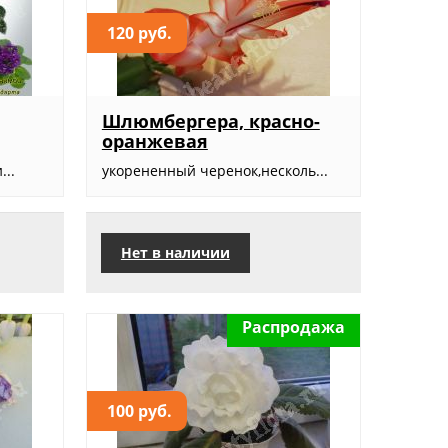
120 руб.
Шлюмбергера, красно-
оранжевая
...
укорененный черенок,несколь...
Нет в наличии
Распродажа
100 руб.