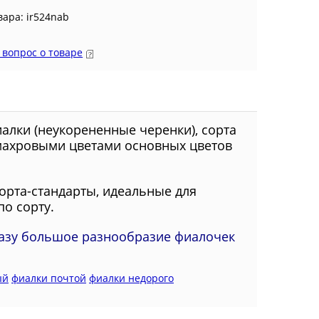
вара: ir524nab
 вопрос о товаре
иалки
(неукорененные черенки)
,
сорта
 махровыми цветами основных цветов
орта-стандарты, идеальные для
по сорту.
азу большое разнообразие фиалочек
ый
фиалки почтой
фиалки недорого