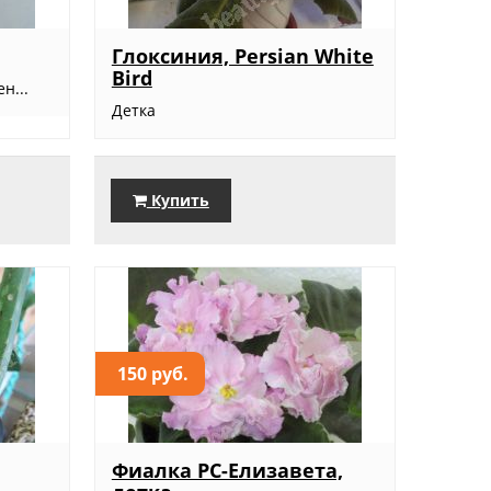
Глоксиния, Persian White
Bird
н...
Детка
Купить
150 руб.
Фиалка РС-Елизавета,