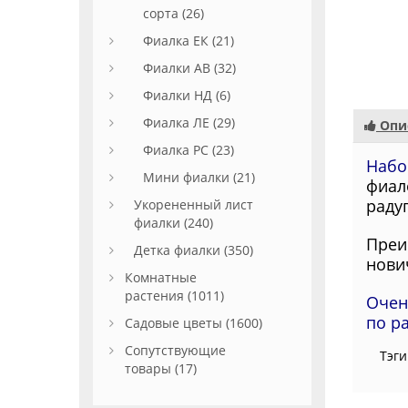
сорта (26)
Фиалка ЕК (21)
Фиалки АВ (32)
Фиалки НД (6)
Фиалка ЛЕ (29)
Опи
Фиалка РС (23)
Набо
Мини фиалки (21)
фиал
радуг
Укорененный лист
фиалки (240)
Преи
Детка фиалки (350)
нович
Комнатные
растения (1011)
Очен
по р
Садовые цветы (1600)
Сопутствующие
Тэги
товары (17)