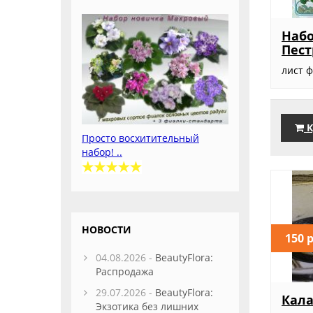
Наб
Пест
лист ф
К
Просто восхитительный
набор! ..
НОВОСТИ
150 
04.08.2026 -
BeautyFlora:
Распродажа
29.07.2026 -
BeautyFlora:
Кала
Экзотика без лишних