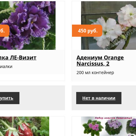
уб.
450 руб.
ка ЛЕ-Визит
Адениум Orange
Narcissus, 2
фиалки
200 мл контейнер
упить
Нет в наличии