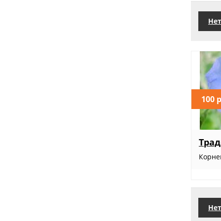
Нет
100 
Трад
Корн
Нет