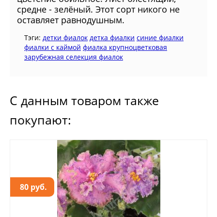
средне - зелёный. Этот сорт никого не
оставляет равно­душным.
Тэги:
детки фиалок
детка фиалки
синие фиалки
фиалки с каймой
фиалка крупноцветковая
зарубежная селекция фиалок
С данным товаром также
покупают:
80 руб.