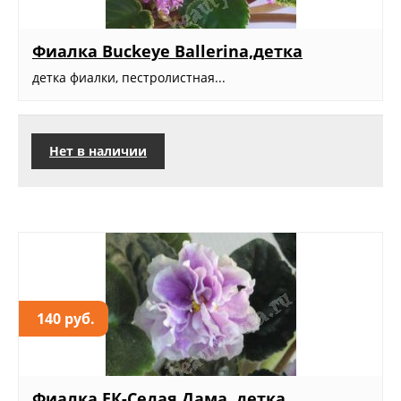
Фиалка Buckeye Ballerina,детка
детка фиалки, пестролистная...
Нет в наличии
140 руб.
Фиалка ЕК-Седая Дама, детка