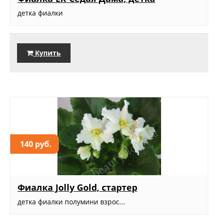
детка фиалки
Купить
140 руб.
Фиалка Jolly Gold, стартер
детка фиалки полумини взрос...