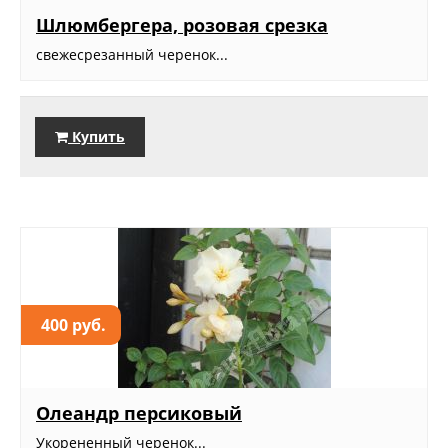
Шлюмбергера, розовая срезка
свежесрезанный черенок...
Купить
400 руб.
Олеандр персиковый
Укорененный черенок...