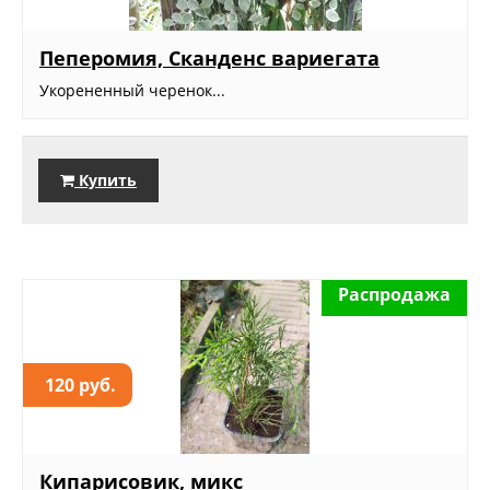
Пеперомия, Сканденс вариегата
Укорененный черенок...
Купить
Распродажа
120 руб.
Кипарисовик, микс