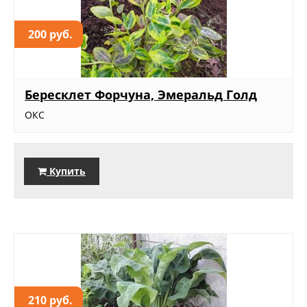
200 руб.
Бересклет Форчуна, Эмеральд Голд
ОКС
Купить
210 руб.