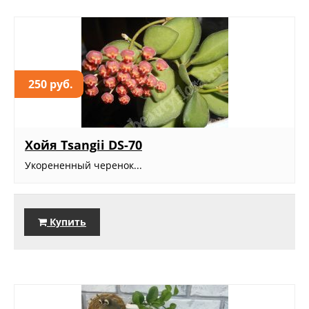
250 руб.
Хойя Tsangii DS-70
Укорененный черенок...
Купить