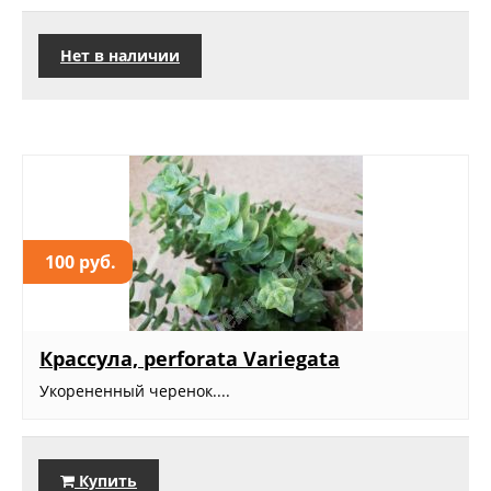
Нет в наличии
100 руб.
Крассула, perforata Variegata
Укорененный черенок....
Купить