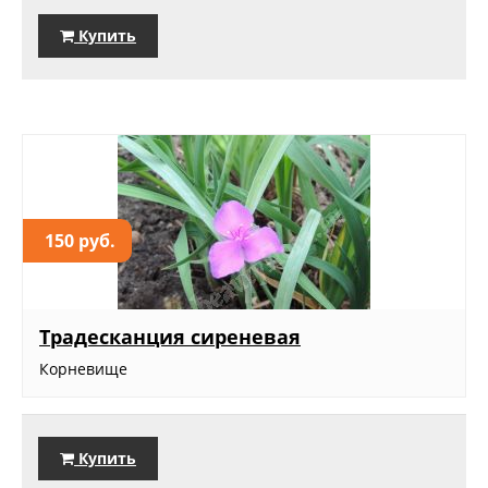
Купить
150 руб.
Традесканция сиреневая
Корневище
Купить