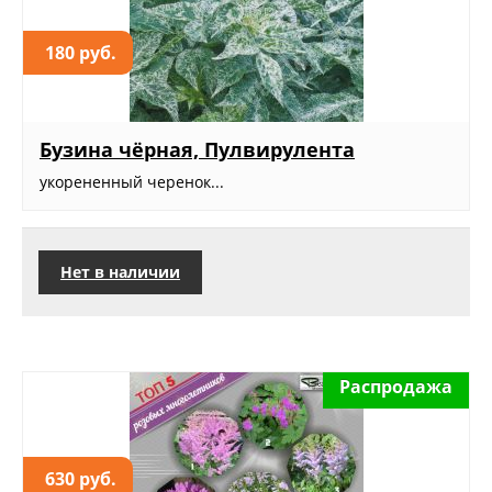
180 руб.
Бузина чёрная, Пулвирулента
укорененный черенок...
Нет в наличии
Распродажа
630 руб.