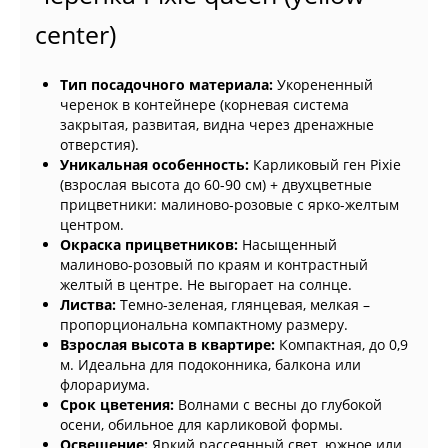
center)
Тип посадочного материала:
Укорененный
черенок в контейнере (корневая система
закрытая, развитая, видна через дренажные
отверстия).
Уникальная особенность:
Карликовый ген Pixie
(взрослая высота до 60-90 см) + двухцветные
прицветники: малиново-розовые с ярко-желтым
центром.
Окраска прицветников:
Насыщенный
малиново-розовый по краям и контрастный
желтый в центре. Не выгорает на солнце.
Листва:
Темно-зеленая, глянцевая, мелкая –
пропорциональна компактному размеру.
Взрослая высота в квартире:
Компактная, до 0,9
м. Идеальна для подоконника, балкона или
флорариума.
Срок цветения:
Волнами с весны до глубокой
осени, обильное для карликовой формы.
Освещение:
Яркий рассеянный свет, южное или