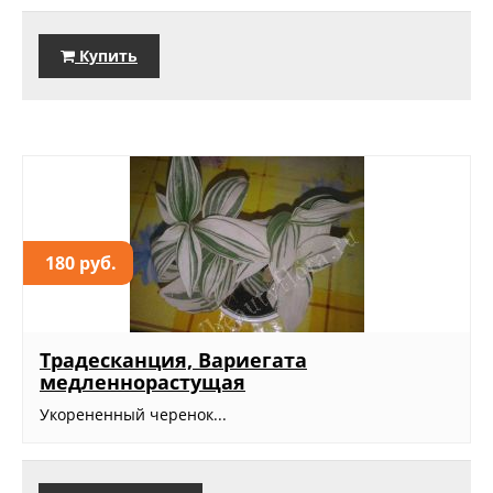
Купить
180 руб.
Традесканция, Вариегата
медленнорастущая
Укорененный черенок...