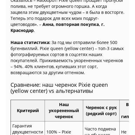
Оказалось – наоборот! Pixie queen прощает пропуски
полива, не требует огромного горшка. А когда
зацвела этим двухцветным чудом – я была в восторге.
Теперь это подарок для всех моих подруг-
цветоводов». –
Анна, повторная покупка, г.
Краснодар
.
Наша статистика:
За год мы отправили более 500
бугенвиллий. Pixie queen (yellow center) – топ-3 самых
фотографируемых сортов в соцсетях наших
покупателей. Приживаемость укорененных черенков
– 94%. 40% клиентов, купивших этот сорт,
возвращаются за другим оттенком.
Сравнение: наш черенок Pixie queen
(yellow center) vs альтернативы
Наш
Взр
Черенок с рук
Критерий
укорененный
ку
(редкий сорт)
черенок
гипер
Гарантия
Часто подмена
двухцветности
100% – Pixie
Не
на обычную