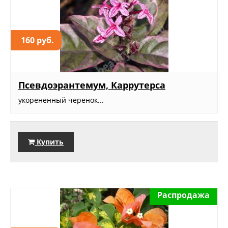
160 руб.
Псевдоэрантемум, Каррутерса
укорененный черенок...
Купить
Распродажа