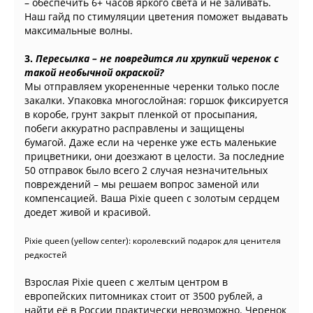
– обеспечить 6+ часов яркого света и не заливать.
Наш гайд по стимуляции цветения поможет выдавать
максимальные волны.
3.
Пересылка – не повредится ли хрупкий черенок с
такой необычной окраской?
Мы отправляем укорененные черенки только после
закалки. Упаковка многослойная: горшок фиксируется
в коробе, грунт закрыт пленкой от просыпания,
побеги аккуратно расправлены и защищены
бумагой. Даже если на черенке уже есть маленькие
прицветники, они доезжают в целости. За последние
50 отправок было всего 2 случая незначительных
повреждений – мы решаем вопрос заменой или
компенсацией. Ваша Pixie queen с золотым сердцем
доедет живой и красивой.
Pixie queen (yellow center): королевский подарок для ценителя
редкостей
Взрослая Pixie queen с желтым центром в
европейских питомниках стоит от 3500 рублей, а
найти её в России практически невозможно. Черенок