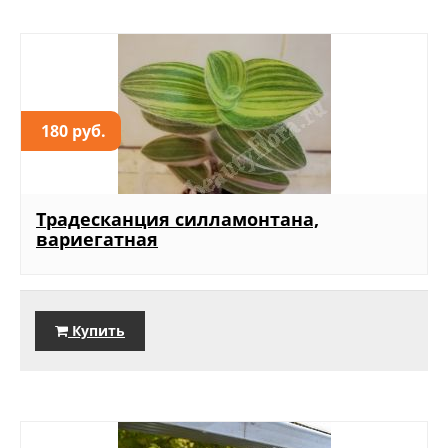
180 руб.
Традесканция силламонтана,
вариегатная
Купить