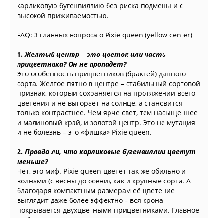
карликовую бугенвиллию без риска подмены и с
высокой приживаемостью.
FAQ: 3 главных вопроса о Pixie queen (yellow center)
1.
Желтый центр – это цветок или часть
прицветника? Он не пропадет?
Это особенность прицветников (брактей) данного
сорта. Желтое пятно в центре – стабильный сортовой
признак, который сохраняется на протяжении всего
цветения и не выгорает на солнце, а становится
только контрастнее. Чем ярче свет, тем насыщеннее
и малиновый край, и золотой центр. Это не мутация
и не болезнь – это «фишка» Pixie queen.
2.
Правда ли, что карликовые бугенвиллии цветут
меньше?
Нет, это миф. Pixie queen цветет так же обильно и
волнами (с весны до осени), как и крупные сорта. А
благодаря компактным размерам её цветение
выглядит даже более эффектно – вся крона
покрывается двухцветными прицветниками. Главное