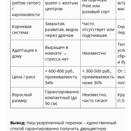
(yellow center)
queen с желтым
встреч
Pixie или
/
центром
масс-
розовый сорт
карликовости
Закрытая,
Часто
Корневая
Скрыта
развитая, видна
отсутствует или
система
перес
через дренаж
подгнившая
Тепли
Выращен в
Адаптация к
услов
комнате →
Неизвестно
дому
сброс 
стресса нет
и буто
≈ 600-800 руб.,
≈ 300-500 руб.,
От 200
Цена / риск
приживаемость
приживаемость
высок
94%
ниже 30%
потер
Гарантированно
Взрослый
Неизвестно,
Крупн
компактный (до
размер
часто гигант
(1,5-2 
90 см)
Вывод:
Наш укорененный черенок – единственный
способ гарантированно получить двухцветную