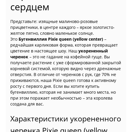
сердцем
Представьте: изящные малиново-розовые
прицветники, в центре каждого – яркое золотисто-
желтое пятно, словно маленькое солнце.
Это
Бугенвиллия Pixie queen (yellow center)
–
редчайшая карликовая форма, которая превращает
цветение в настоящее шоу. Наш
укорененный
черенок
– это не гадание на кофейной гуще. Вы
получаете растение с уже сформированной закрытой
корневой системой, которую видно через дренажные
отверстия. В отличие от черенков с рук, где 70% не
приживаются, наша Pixie queen готова к активному
росту с первого дня. Если вы хотите купить
бугенвиллию, которая не занимает много места, но
при этом поражает необычностью – эта королева
создана для вас.
Характеристики укорененного
черенка Pixie queen (yellow