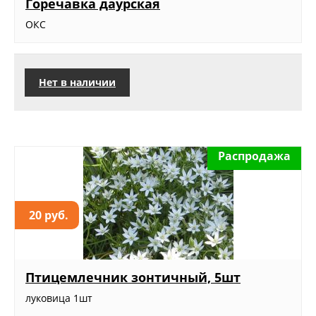
Горечавка даурская
ОКС
Нет в наличии
Распродажа
20 руб.
Птицемлечник зонтичный, 5шт
луковица 1шт