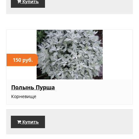
Купить
150 руб.
Полынь Пурша
Корневище
Купить