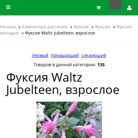
Начало
»
Комнатные растения
»
Фуксия
»
Фуксии
»
Фуксии
молодые
» Фуксия Waltz Jubelteen, взрослое
первый
предыдущий
следующий
Товаров в данной категории:
135
Фуксия Waltz
Jubelteen, взрослое