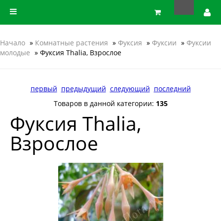
Начало
»
Комнатные растения
»
Фуксия
»
Фуксии
»
Фуксии
молодые
» Фуксия Thalia, Взрослое
первый
предыдущий
следующий
последний
Товаров в данной категории:
135
Фуксия Thalia,
Взрослое