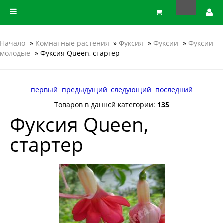
Начало
»
Комнатные растения
»
Фуксия
»
Фуксии
»
Фуксии
молодые
» Фуксия Queen, стартер
первый
предыдущий
следующий
последний
Товаров в данной категории:
135
Фуксия Queen,
стартер