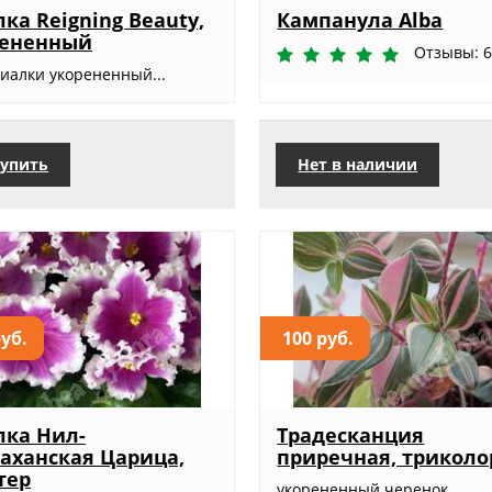
ка Reigning Beauty,
Кампанула Alba
рененный
Отзывы: 
фиалки укорененный...
упить
Нет в наличии
руб.
100 руб.
ка Нил-
Традесканция
ханская Царица,
приречная, триколо
тер
укорененный черенок...