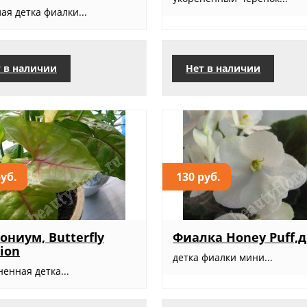
ая детка фиалки...
 в наличии
Нет в наличии
руб.
130 руб.
ониум, Butterfly
Фиалка Honey Puff,
sion
детка фиалки мини...
енная детка...