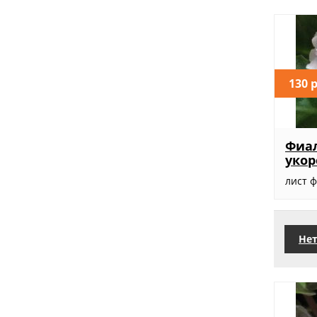
130 
Фиал
уко
лист 
Нет