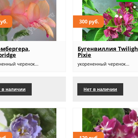
руб.
300 руб.
мбергера,
Бугенвиллия Twiligh
ridge
Pixie
ненный черенок...
укорененный черенок...
 в наличии
Нет в наличии
руб.
120 руб.