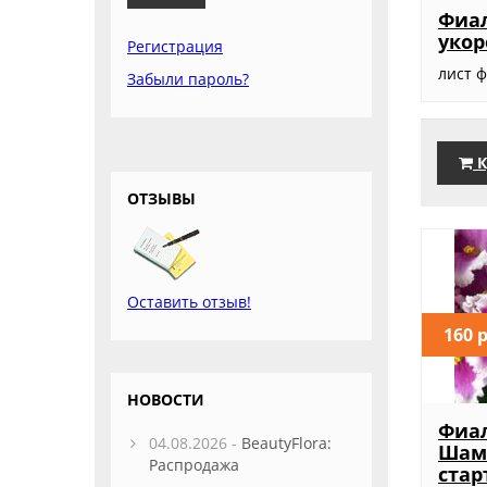
Фиал
уко
Регистрация
лист 
Забыли пароль?
К
ОТЗЫВЫ
Оставить отзыв!
160 
НОВОСТИ
Фиал
04.08.2026 -
BeautyFlora:
Шама
Распродажа
стар