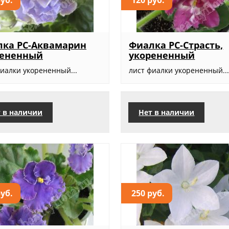
лка РС-Аквамарин
Фиалка РС-Страсть,
рененный
укорененный
фиалки укорененный...
лист фиалки укорененный..
 в наличии
Нет в наличии
руб.
250 руб.