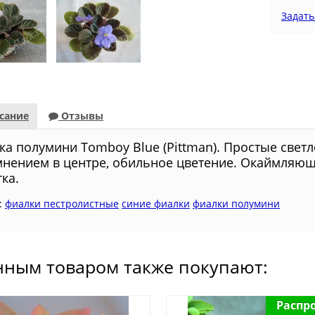
Задать
сание
Отзывы
ка полумини Tomboy Blue (Pittman). Простые свет
мнением в центре, обильное цветение. Окаймляющ
ка.
:
фиалки пестролистные
синие фиалки
фиалки полумини
нным товаром также покупают:
Распр