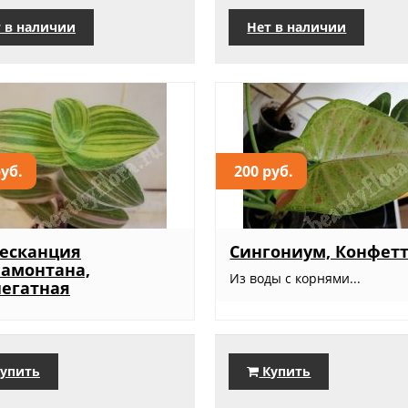
 в наличии
Нет в наличии
руб.
200 руб.
есканция
Сингониум, Конфет
амонтана,
Из воды с корнями...
егатная
упить
Купить