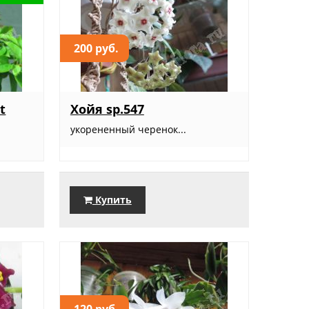
200 руб.
t
Хойя sp.547
укорененный черенок...
Купить
120 руб.