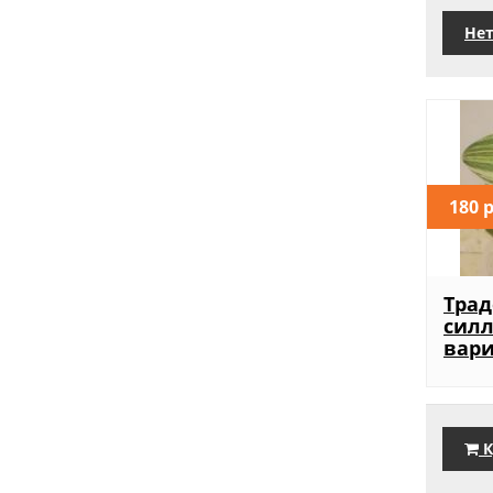
Нет
180 
Трад
силл
вари
К