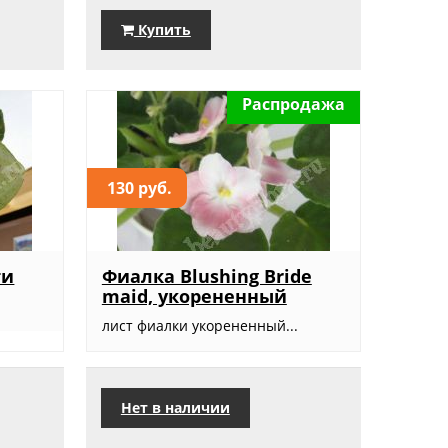
Купить
Распродажа
130 руб.
ти
Фиалка Blushing Bride
maid, укорененный
лист фиалки укорененный...
Нет в наличии