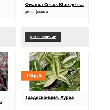
Фиалка Circus Blue,детка
6
детка фиалки
Нет в наличии
100 руб.
Традесканция, Ауреа
р