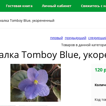
Гостевая книга
Личный кабинет
Свяжитесь с 
иалка Tomboy Blue, укорененный
первый
предыдущий
следующи
Товаров в данной категор
алка Tomboy Blue, уко
120 
Колич
Код то