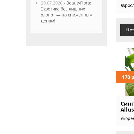
29.07.2026 -
BeautyFlora:
взросл
Экзотика без лишних
хлопот — по сниженным
ценам!
Нет
170 
Синг
Allu
Укорен