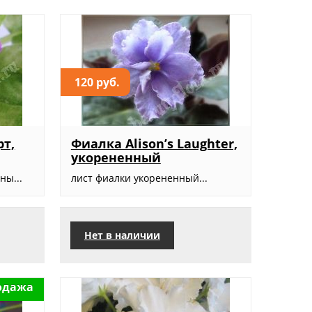
120 руб.
рт,
Фиалка Alison’s Laughter,
укорененный
ны...
лист фиалки укорененный...
Нет в наличии
одажа