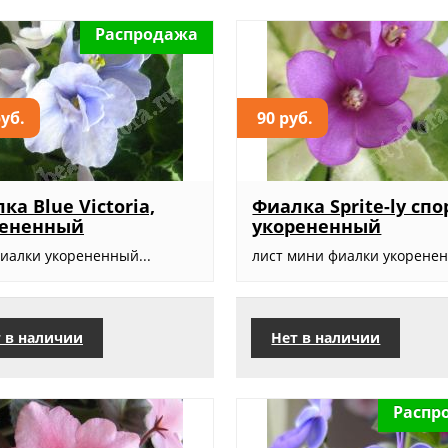
Распродажа
руб.
90 руб.
ка Blue Victoria,
Фиалка Sprite-ly спо
рененный
укорененный
фиалки укорененный...
лист мини фиалки укоренен
 в наличии
Нет в наличии
Распр