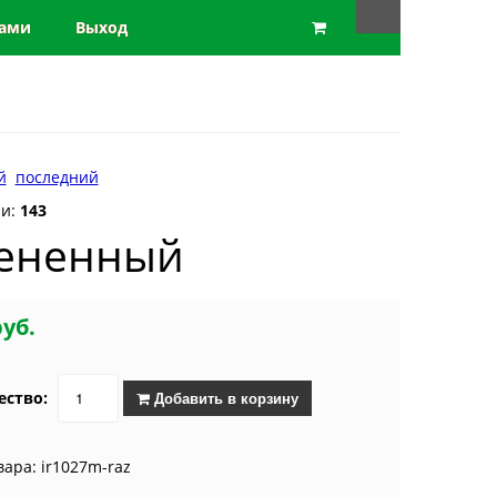
нами
Выход
й
последний
ии:
143
рененный
руб.
ество:
Добавить в корзину
вара: ir1027m-raz