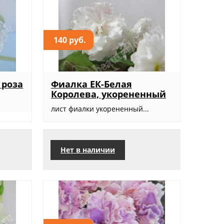
140 руб.
 роза
Фиалка ЕК-Белая
Королева, укорененный
лист фиалки укорененный...
Нет в наличии