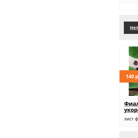
Нет
140 
Фиал
уко
лист 