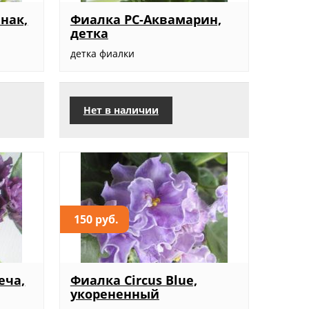
нак,
Фиалка РС-Аквамарин,
детка
детка фиалки
Нет в наличии
150 руб.
еча,
Фиалка Circus Blue,
укорененный