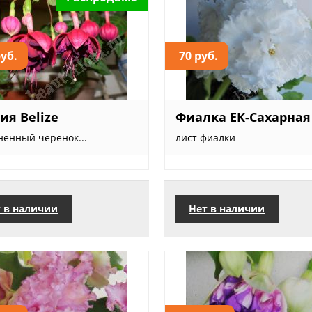
руб.
70 руб.
ия Belize
Фиалка ЕК-Сахарная
ненный черенок...
лист фиалки
 в наличии
Нет в наличии