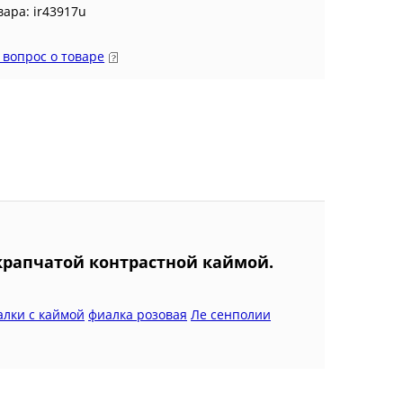
вара: ir43917u
 вопрос о товаре
крапчатой контрастной каймой.
алки с каймой
фиалка розовая
Ле сенполии