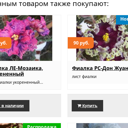
нным товаром также покупают:
Но
руб.
90 руб.
ка ЛЕ-Мозаика,
Фиалка РС-Дон Жуа
рененный
лист фиалки
фиалки укорененный...
 в наличии
Купить
Распродажа