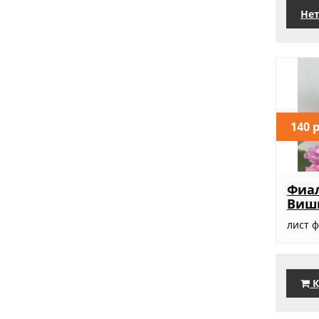
Нет
140 
Фиа
Виш
лист 
К