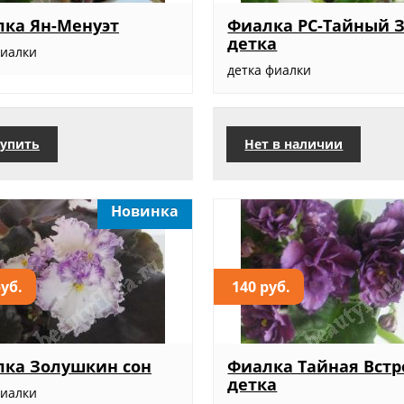
ка Ян-Менуэт
Фиалка РС-Тайный З
детка
фиалки
детка фиалки
упить
Нет в наличии
Новинка
руб.
140 руб.
ка Золушкин сон
Фиалка Тайная Встр
детка
фиалки