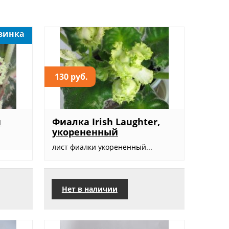
винка
130 руб.
н
Фиалка Irish Laughter,
укорененный
лист фиалки укорененный...
Нет в наличии