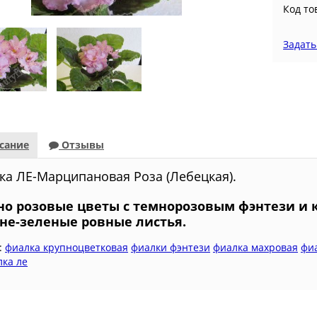
Код то
Задать
сание
Отзывы
ка ЛЕ-Марципановая Роза (Лебецкая).
о розовые цветы с темнорозовым фэнтези и 
не-зеленые ровные листья.
:
фиалка крупноцветковая
фиалки фэнтези
фиалка махровая
фи
лка ле