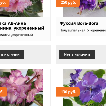
руб.
250 руб.
ка АВ-Анна
Фуксия Bora-Bora
нина, укорененный
Полуампельная. Укорененны
фиалки укорененный...
 в наличии
Нет в наличии
уб.
130 руб.