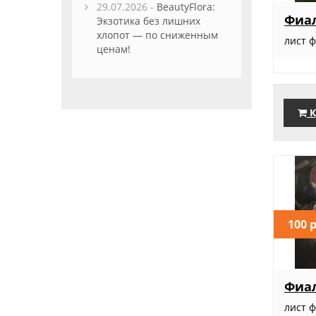
29.07.2026 -
BeautyFlora:
Фиал
Экзотика без лишних
хлопот — по сниженным
лист 
ценам!
К
100 
Фиал
лист 