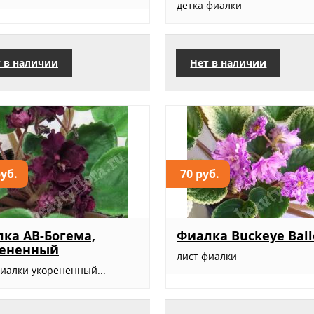
детка фиалки
 в наличии
Нет в наличии
руб.
70 руб.
ка АВ-Богема,
Фиалка Buckeye Ball
рененный
лист фиалки
фиалки укорененный...