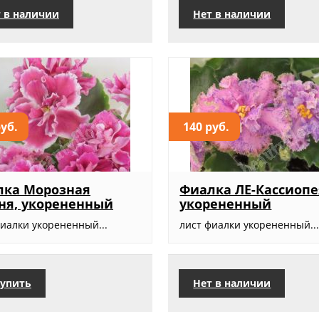
 в наличии
Нет в наличии
руб.
140 руб.
лка Морозная
Фиалка ЛЕ-Кассиопе
ня, укорененный
укорененный
фиалки укорененный...
лист фиалки укорененный..
упить
Нет в наличии