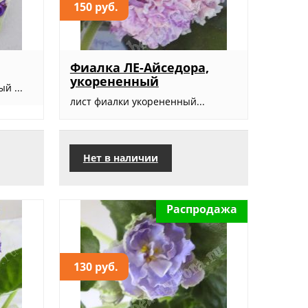
150 руб.
Фиалка ЛЕ-Айседора,
укорененный
й ...
лист фиалки укорененный...
Нет в наличии
Распродажа
130 руб.