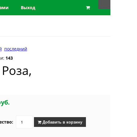
нами
Выход
й
последний
ии:
143
Роза,
руб.
ество:
Добавить в корзину