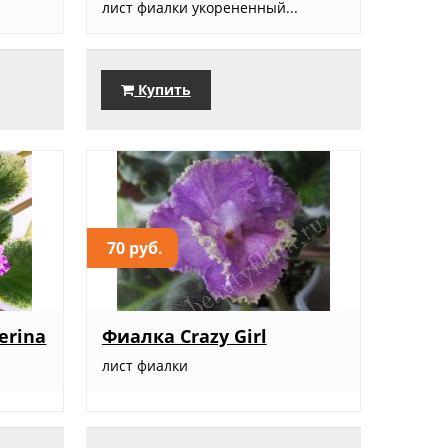
лист фиалки укорененный...
Купить
70 руб.
erina
Фиалка Crazy Girl
лист фиалки