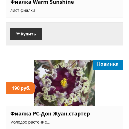
Фиалка Warm Sunshine
лист фиалки
Купить
Новинка
190 руб.
Фиалка РС-Дон Жуан,стартер
молодое растение...