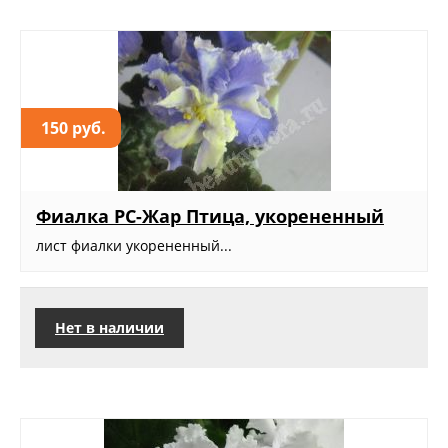
150 руб.
Фиалка РС-Жар Птица, укорененный
лист фиалки укорененный...
Нет в наличии