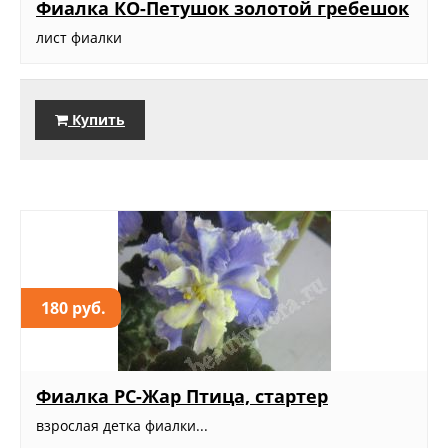
Фиалка КО-Петушок золотой гребешок
лист фиалки
Купить
180 руб.
Фиалка РС-Жар Птица, стартер
взрослая детка фиалки...