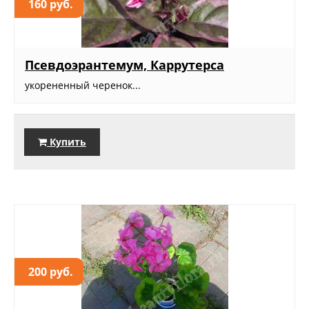
160 руб.
Псевдоэрантемум, Каррутерса
укорененный черенок...
Купить
200 руб.