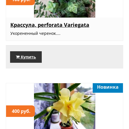
Крассула, perforata Variegata
Укорененный черенок....
Купить
Новинка
400 руб.