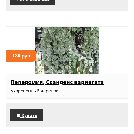
180 руб.
Пеперомия, Сканденс вариегата
Укорененный черенок...
Купить