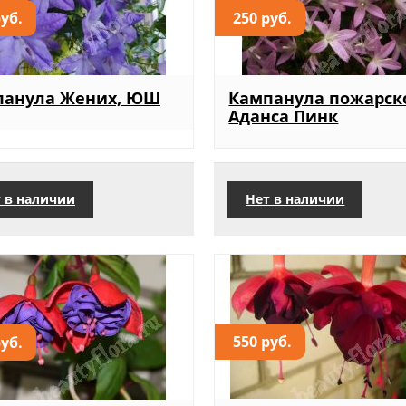
руб.
250 руб.
панула Жених, ЮШ
Кампанула пожарск
Аданса Пинк
 в наличии
Нет в наличии
550 руб.
руб.