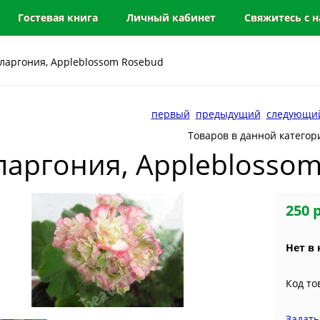
Гостевая книга
Личный кабинет
Свяжитесь с 
ларгония, Appleblossom Rosebud
первый
предыдущий
следующи
Товаров в данной категор
ларгония, Appleblosso
250 
Нет в
Код то
Задать