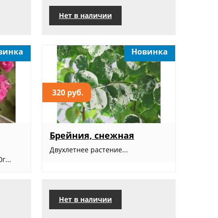
Нет в наличии
винка
Новинка
320 руб.
Брейния, снежная
Двухлетнее растение...
г...
Нет в наличии