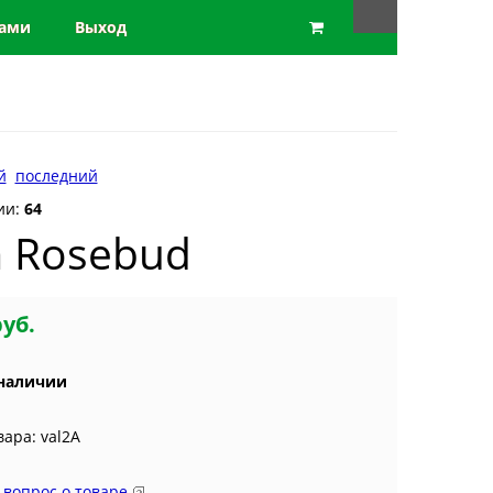
нами
Выход
й
последний
ии:
64
m Rosebud
руб.
 наличии
вара: val2A
 вопрос о товаре