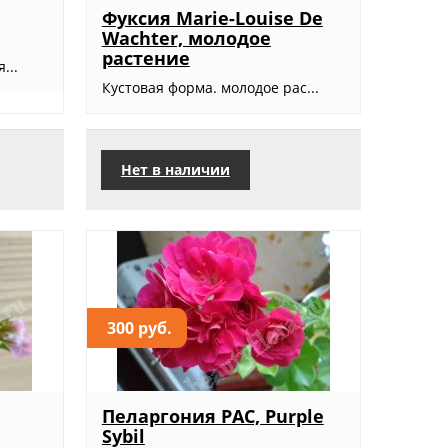
Фуксия Marie-Louise De
Wachter, молодое
растение
...
Кустовая форма. молодое рас...
Нет в наличии
300 руб.
Пеларгония PAC, Purple
Sybil