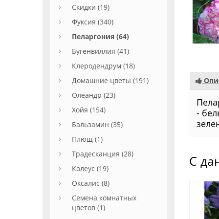
Скидки (19)
Фуксия (340)
Пеларгония (64)
Бугенвиллия (41)
Клеродендрум (18)
Домашние цветы (191)
Опи
Олеандр (23)
Пела
Хойя (154)
- бе
зеле
Бальзамин (35)
Плющ (1)
Традесканция (28)
С да
Колеус (19)
Оксалис (8)
Семена комнатных
цветов (1)