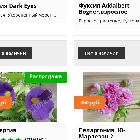
Фуксия Addalbert
ия Dark Eyes
Bogner,взрослое
вая. Укорененный черен...
Взрослое растение, Кустовая
 в наличии
Нет в наличии
Распродажа
руб.
350 руб.
ергия
Пеларгония, Ю-
Марлезон 2
Отзывы: 1