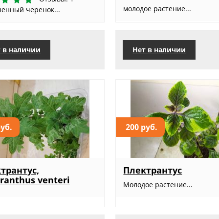
молодое растение...
ненный черенок...
 в наличии
Нет в наличии
руб.
200 руб.
трантус,
Плектрантус
tranthus venteri
Молодое растение...