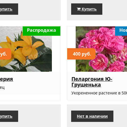
упить
Купить
Распродажа
Но
руб.
400 руб.
лерия
Пеларгония Ю-
Грушенька
ец
Укорененное растение в 500
упить
Нет в наличии