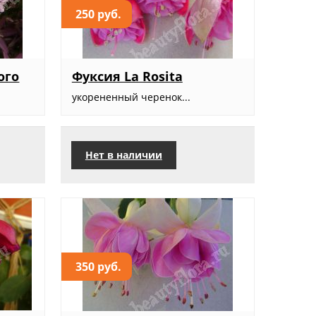
250 руб.
ого
Фуксия La Rosita
укорененный черенок...
Нет в наличии
350 руб.