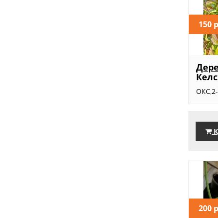
150 
Дере
Кел
ОКС,2-
К
200 