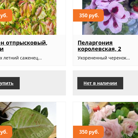
руб.
350 руб.
н отпрысковый,
Пеларгония
си
королевская, 2
х летний саженец...
Укорененный черенок...
упить
Нет в наличии
руб.
350 руб.