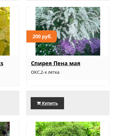
200 руб.
ts
Спирея Пена мая
ОКС,2-х летка
Купить