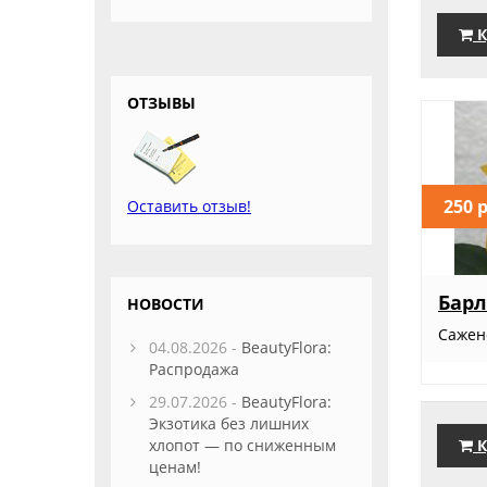
К
ОТЗЫВЫ
250 
Оставить отзыв!
Бар
НОВОСТИ
Сажен
04.08.2026 -
BeautyFlora:
Распродажа
29.07.2026 -
BeautyFlora:
Экзотика без лишних
хлопот — по сниженным
К
ценам!