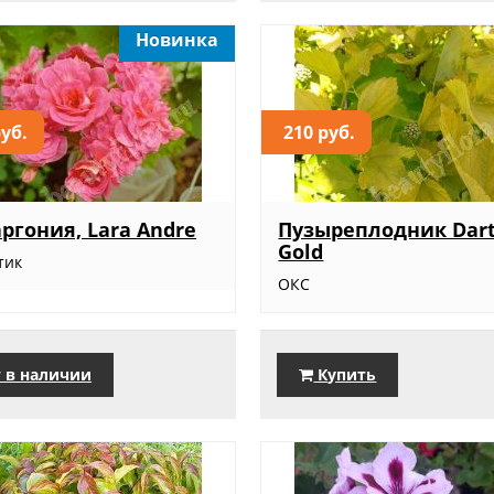
Новинка
руб.
210 руб.
ргония, Lara Andre
Пузыреплодник Dar
Gold
тик
ОКС
 в наличии
Купить