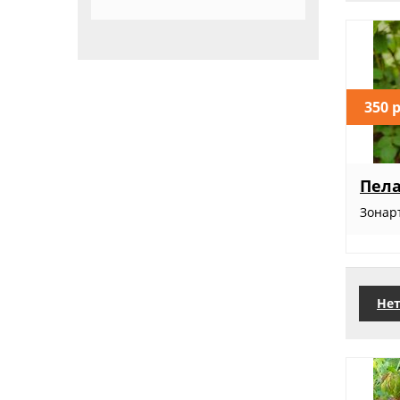
350 
Пела
Зонар
Нет