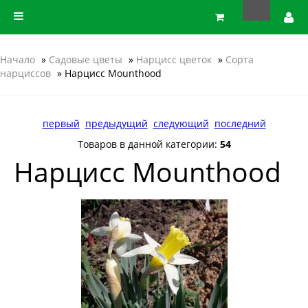
Начало
»
Садовые цветы
»
Нарцисс цветок
»
Сорта
нарциссов
» Нарцисс Mounthood
первый
предыдущий
следующий
последний
Товаров в данной категории:
54
Нарцисс Mounthood