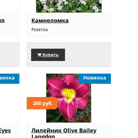
us
Камнеломка
Розетка
Купить
винка
Новинка
260 руб.
Eyes
Лилейник Olive Bailey
Langdon