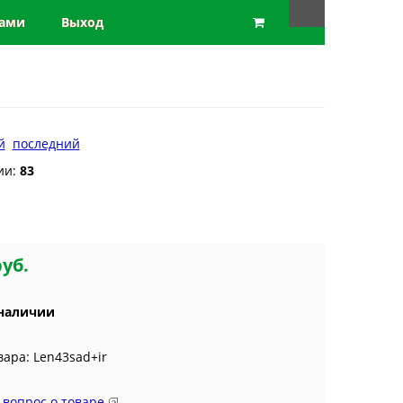
нами
Выход
й
последний
ии:
83
руб.
 наличии
вара: Len43sad+ir
 вопрос о товаре