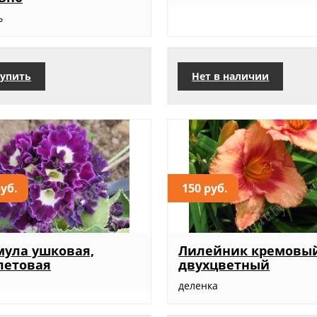
ь
упить
Нет в наличии
руб.
150 руб.
ула ушковая,
Лилейник кремовый
летовая
двухцветный
деленка