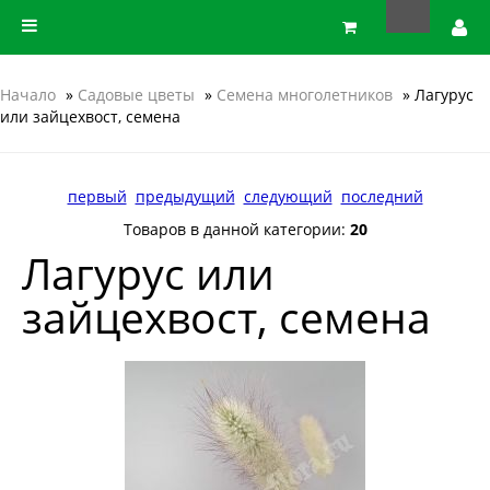
Начало
»
Садовые цветы
»
Семена многолетников
» Лагурус
или зайцехвост, семена
первый
предыдущий
следующий
последний
Товаров в данной категории:
20
Лагурус или
зайцехвост, семена