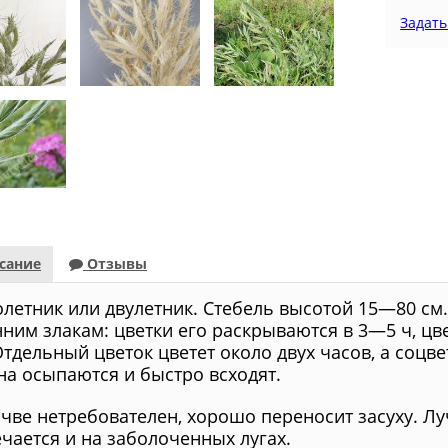
Задать
сание
Отзывы
летник или двулетник. Стебель высотой 15—80 см. 
нним злакам: цветки его раскрываются в 3—5 ч, ц
 Отдельный цветок цветет около двух часов, а соц
на осыпаются и быстро всходят.
чве нетребователен, хорошо переносит засуху. Луч
ечается и на заболоченных лугах.