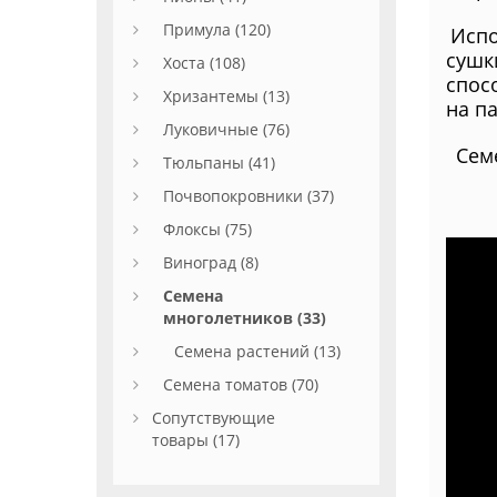
Примула (120)
Испо
сушк
Хоста (108)
спос
Хризантемы (13)
на п
Луковичные (76)
Семе
Тюльпаны (41)
Почвопокровники (37)
Флоксы (75)
Виноград (8)
Семена
многолетников (33)
Семена растений (13)
Семена томатов (70)
Сопутствующие
товары (17)