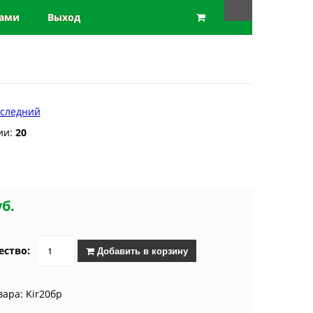
нами
Выход
следний
ии:
20
уб.
ество:
Добавить в корзину
вара: Kir20бр