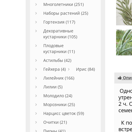
Многолетники (251)
Наборы растений (25)
Гортензия (117)
Декоративные
кустарники (105)
Плодовые
кустарники (11)
Астильбы (42)
Гейхера (4)
Ирис (84)
Опи
Лилейник (166)
Лилии (5)
Одно
Молодило (24)
утре
2 ч.
Морозники (25)
семе
Нарцисс цветок (59)
К по
Очитки (21)
встр
Пионы (41)