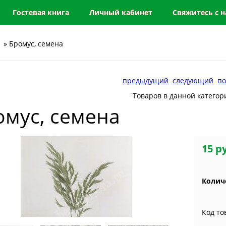
Гостевая книга
Личный кабинет
Свяжитесь с 
» Бромус, семена
предыдущий
следующий
по
Товаров в данной категор
омус, семена
15 р
Колич
Код то