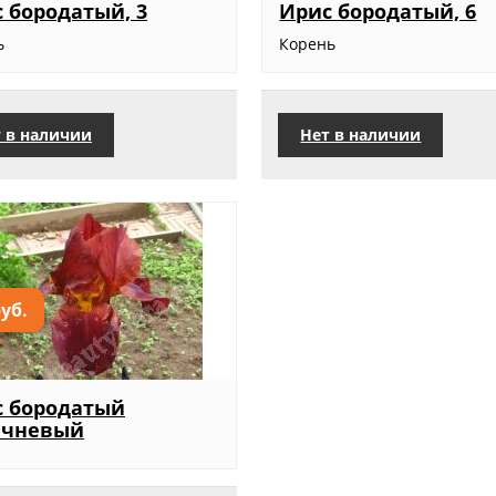
 бородатый, 3
Ирис бородатый, 6
ь
Корень
 в наличии
Нет в наличии
руб.
с бородатый
ичневый