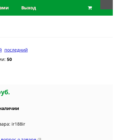
нами
Выход
й
последний
ии:
50
e
руб.
 наличии
ара: ir188ir
 вопрос о товаре