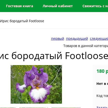
Гостевая книга
Личный кабинет
Свяжитесь с 
 Ирис бородатый Footloose
первый
предыдущий
следующи
Товаров в данной категор
ис бородатый Footloos
180 
Нет в
Код тов
Задать