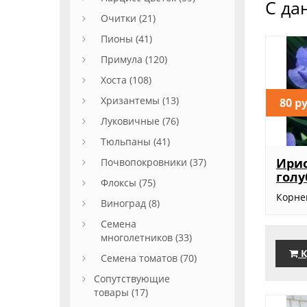
С да
Очитки (21)
Пионы (41)
Примула (120)
Хоста (108)
Хризантемы (13)
80 р
Луковичные (76)
Тюльпаны (41)
Ири
Почвопокровники (37)
голу
Флоксы (75)
Корн
Виноград (8)
Семена
многолетников (33)
К
Семена томатов (70)
Сопутствующие
товары (17)