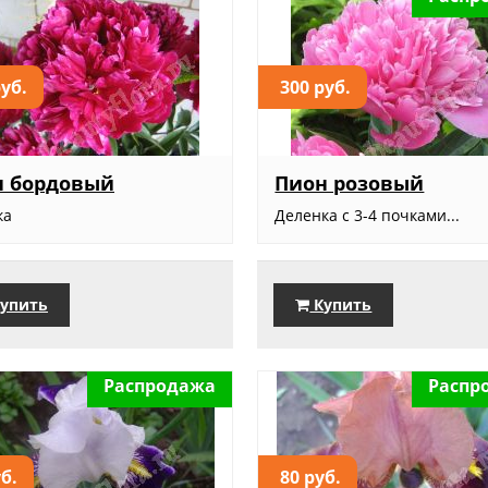
руб.
300 руб.
н бордовый
Пион розовый
ка
Деленка с 3-4 почками...
упить
Купить
Распродажа
Распр
уб.
80 руб.