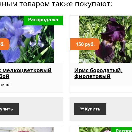
нным товаром также покупают:
Распродажа
уб.
150 руб.
с мелкоцветковый
Ирис бородатый,
бой
фиолетовый
евище
упить
Купить
Распр