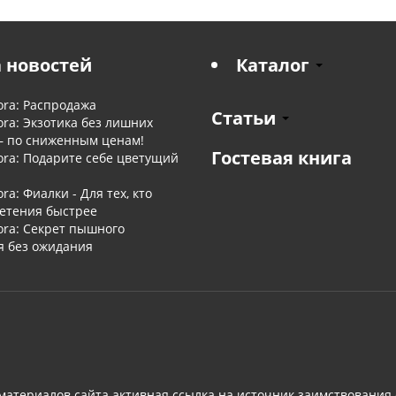
 новостей
Каталог
ora: Распродажа
Статьи
ora: Экзотика без лишних
— по сниженным ценам!
Гостевая книга
ora: Подарите себе цветущий
ora: Фиалки - Для тех, кто
ветения быстрее
ora: Секрет пышного
я без ожидания
материалов сайта активная ссылка на источник заимствования