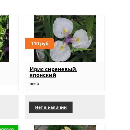
110 руб.
Ирис сиреневый,
японский
веер
Нет в наличии
одажа