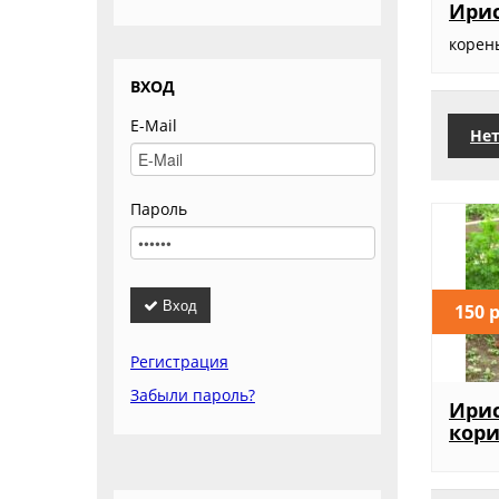
Ирис
корен
ВХОД
E-Mail
Нет
Пароль
Вход
150 
Регистрация
Забыли пароль?
Ири
кор