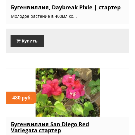
Бугенвиллия, Daybreak Pixie | стартер
Молодое растение в 400мл ко...
Купить
480 руб.
Бугенвиллия San Diego Red
Variegata,стартер