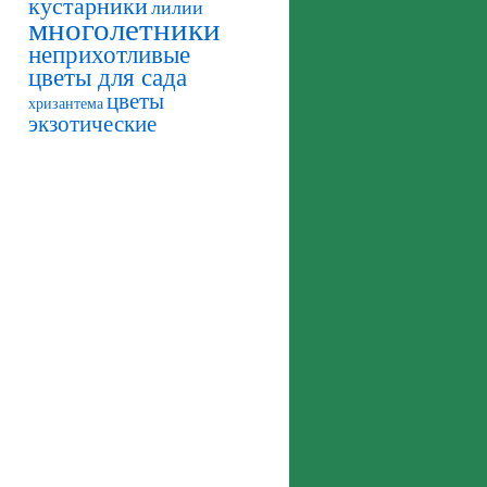
кустарники
лилии
многолетники
неприхотливые
цветы для сада
цветы
хризантема
экзотические