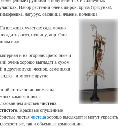
размещенные группами в полутенистых и солнечных
участках. Набор растений очень широк: бриза (трясунка),
тимофеевка, лагурус, овсяница, ячмень, полевица.
На влажных участках сада можно
посадить рогоз, пушицу, аир. Они
нном виде.
материал и на огороде: цветочные и
ний очень хорошо выглядят в сухом
й и другие луки, чеснок, семенняки
иандра и многие другие.
нной статье остановимся на
мных композициях с
чистеца
льзованием листьев
стистого
. Красивые опушенные
бристые листья
чистеца
хорошо высыхают и могут украсить
плоскостные, так и объемные композиции.