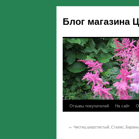
Блог магазина 
Отзывы покупателей
На сайт
O
←
Чистец шерстистый, Стахис, Барань