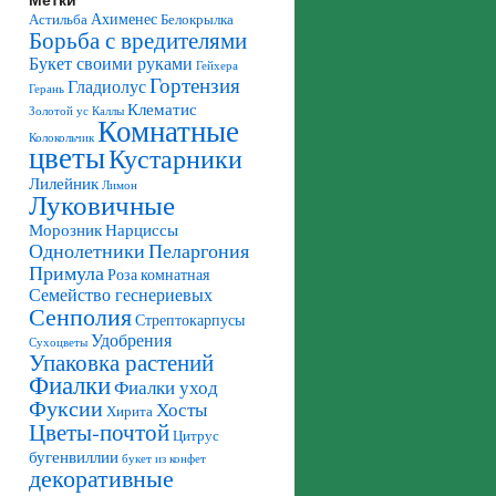
Ахименес
Астильба
Белокрылка
Борьба с вредителями
Букет своими руками
Гейхера
Гортензия
Гладиолус
Герань
Клематис
Золотой ус
Каллы
Комнатные
Колокольчик
цветы
Кустарники
Лилейник
Лимон
Луковичные
Морозник
Нарциссы
Однолетники
Пеларгония
Примула
Роза комнатная
Семейство геснериевых
Сенполия
Стрептокарпусы
Удобрения
Сухоцветы
Упаковка растений
Фиалки
Фиалки уход
Фуксии
Хосты
Хирита
Цветы-почтой
Цитрус
бугенвиллии
букет из конфет
декоративные