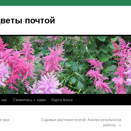
Цветы почтой
 нас
Свяжитесь с нами
Карта блога
и уши
Садовые растения почтой. Анализ результатов
работы.
→