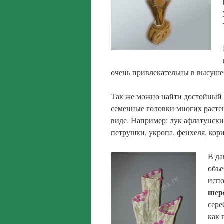
очень привлекательны в высуше
Так же можно найти достойный 
семенные головки многих расте
виде. Например: лук афлатунски
петрушки, укропа, фенхеля, кор
В да
объе
испо
шер
сере
как 