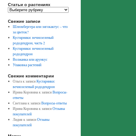
Статьи о растениях
Свежие записи
Шлюмбергера или зигокактус – что
за цветок?
Кустарники: вечнозеленый
рододендрон, часть 2
Кустарники: вечнозеленый
рододендрон
Волжанка или арункус
Упаковка растений
Свежие комментарии
Ольга
к записи
Кустарники:
вечнозеленый рододендрон
Ирина Коровина
к записи
Вопросы-
ответы
Светлана
к записи
Вопросы-ответы
Ирина Коровина
к записи
Отзывы
покупателей
Лидия
к записи
Отзывы
покупателей
Метки