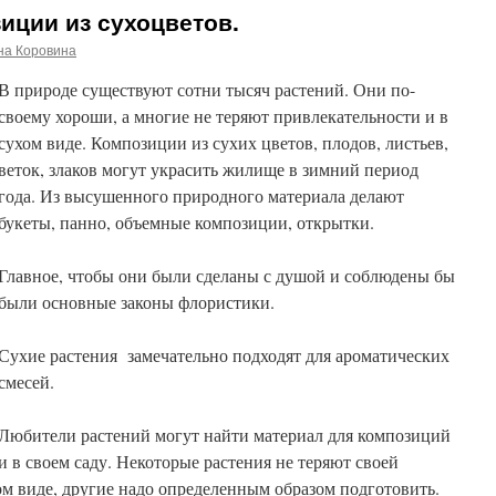
зиции из сухоцветов.
на Коровина
В природе существуют сотни тысяч растений. Они по-
своему хороши, а многие не теряют привлекательности и в
сухом виде. Композиции из сухих цветов, плодов, листьев,
веток, злаков могут украсить жилище в зимний период
года. Из высушенного природного материала делают
букеты, панно, объемные композиции, открытки.
Главное, чтобы они были сделаны с душой и соблюдены бы
были основные законы флористики.
Сухие растения замечательно подходят для ароматических
смесей.
Любители растений могут найти материал для композиций
 и в своем саду. Некоторые растения не теряют своей
м виде, другие надо определенным образом подготовить.