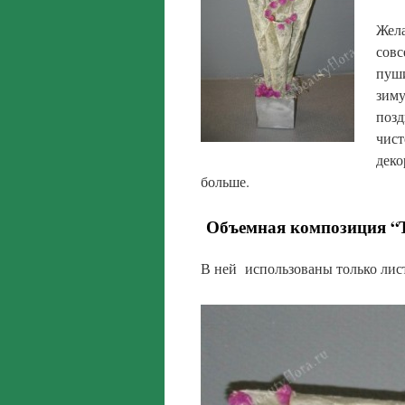
Жела
совс
пуши
зиму
позд
чист
деко
больше.
Объемная композиция “
В ней
использованы только лист